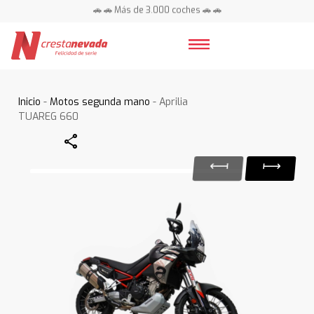
🚗 🚗 Más de 3.000 coches 🚗 🚗
📍 Centros en toda España ⭐
Inicio
-
Motos segunda mano
- Aprilia
TUAREG 660
Share