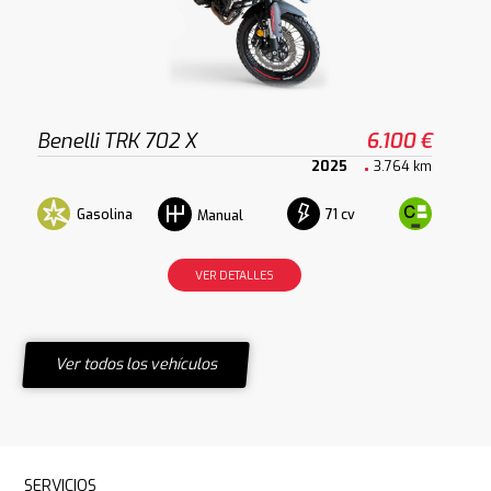
Benelli TRK 702 X
6.100 €
2025
3.764 km
Gasolina
71 cv
Manual
VER DETALLES
Ver todos los vehículos
SERVICIOS