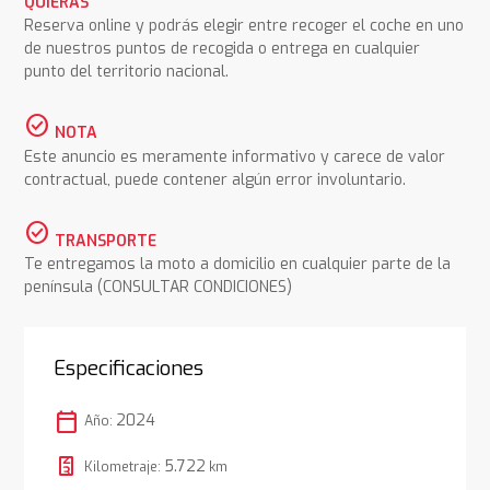
QUIERAS
Reserva online y podrás elegir entre recoger el coche en uno
de nuestros puntos de recogida o entrega en cualquier
punto del territorio nacional.
check_circle
NOTA
Este anuncio es meramente informativo y carece de valor
contractual, puede contener algún error involuntario.
check_circle
TRANSPORTE
Te entregamos la moto a domicilio en cualquier parte de la
península (CONSULTAR CONDICIONES)
Especificaciones
calendar_today
2024
Año:
5.722
Kilometraje:
km