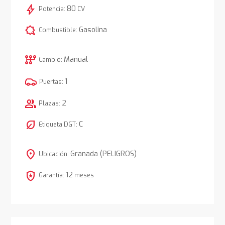
bolt
80
Potencia:
CV
comic_bubble
Gasolina
Combustible:
auto_transmission
Manual
Cambio:
1
Puertas:
group
2
Plazas:
nest_eco_leaf
C
Etiqueta DGT:
location_on
Granada (PELIGROS)
Ubicación:
local_police
12
Garantía:
meses