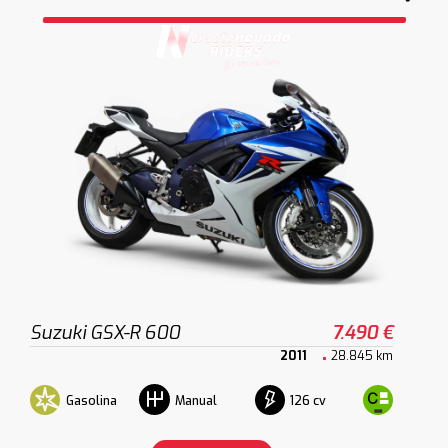
Suzuki GSX-R 600
7.490 €
2011
28.845 km
Gasolina
126 cv
Manual