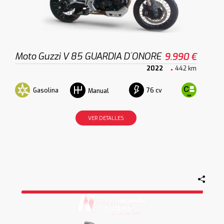
Moto Guzzi V 85 GUARDIA D´ONORE
9.990 €
2022
442 km
Gasolina
76 cv
Manual
VER DETALLES