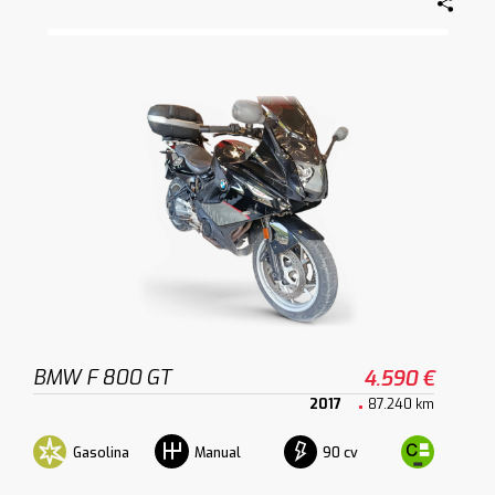
BMW F 800 GT
4.590 €
2017
87.240 km
Gasolina
90 cv
Manual