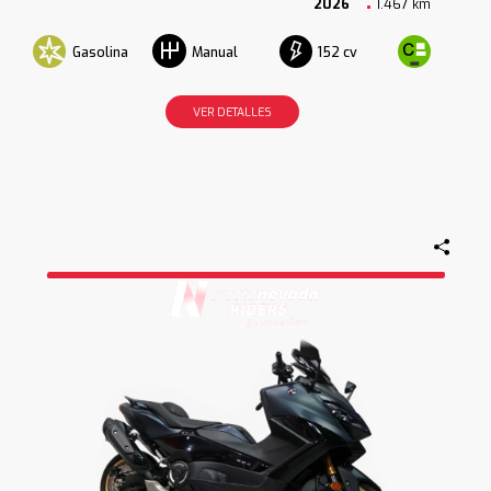
2026
1.467 km
Gasolina
152 cv
Manual
VER DETALLES