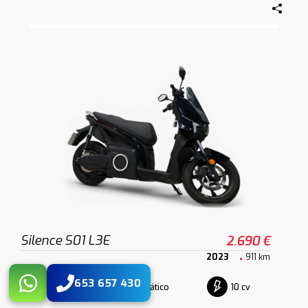
Silence S01 L3E
2.690 €
2023
911 km
653 657 430
Automático
10 cv
Electrico