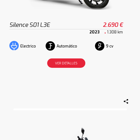
Silence S01 L3E
2.690 €
2023
1.308 km
Automático
9 cv
Electrico
VER DETALLES