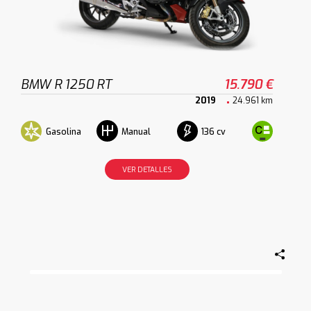
BMW R 1250 RT
15.790 €
2019
24.961 km
Gasolina
136 cv
Manual
VER DETALLES