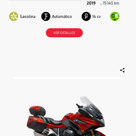
2019
19.140 km
Gasolina
Automático
14 cv
VER DETALLES