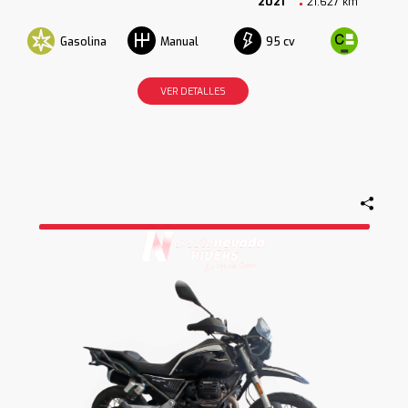
2021
21.627 km
Gasolina
95 cv
Manual
VER DETALLES