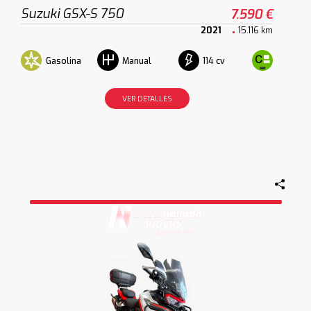
Suzuki GSX-S 750
7.590 €
2021
15.116 km
Gasolina
114 cv
Manual
VER DETALLES