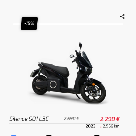
-15%
Silence S01 L3E
2.290 €
2.690 €
2023
2.966 km