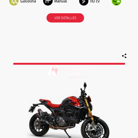
Gasolina
110 cv
Manual
VER DETALLES