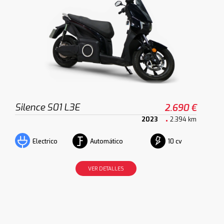
Silence S01 L3E
2.690 €
2023
2.394 km
Automático
10 cv
Electrico
VER DETALLES