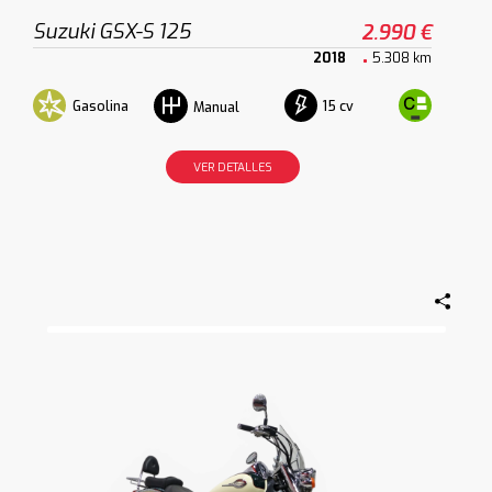
Suzuki GSX-S 125
2.990 €
2018
5.308 km
Gasolina
15 cv
Manual
VER DETALLES