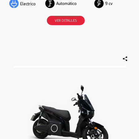
Automático
9 cv
Electrico
VER DETALLES