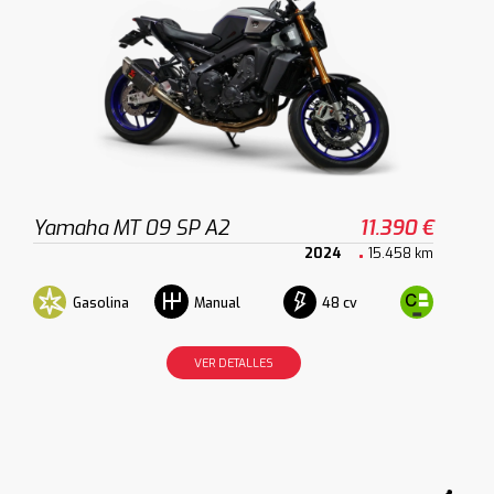
Yamaha MT 09 SP A2
11.390 €
2024
15.458 km
Gasolina
48 cv
Manual
VER DETALLES