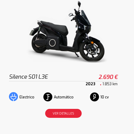
Silence S01 L3E
2.690 €
2023
1.853 km
Automático
10 cv
Electrico
VER DETALLES