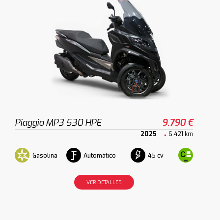
Piaggio MP3 530 HPE
9.790 €
2025
6.421 km
Gasolina
Automático
45 cv
VER DETALLES