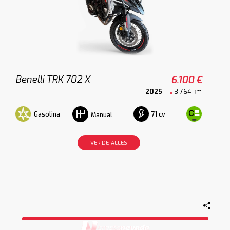
Benelli TRK 702 X
6.100 €
2025
3.764 km
Gasolina
71 cv
Manual
VER DETALLES