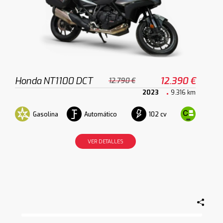
Honda NT1100 DCT
12.390 €
12.790 €
2023
9.316 km
Gasolina
Automático
102 cv
VER DETALLES