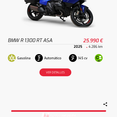
BMW R 1300 RT ASA
25.990 €
2025
4.286 km
Gasolina
Automático
145 cv
VER DETALLES