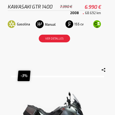
KAWASAKI GTR 1400
6.990 €
7.390 €
2008
68.692 km
Gasolina
155 cv
Manual
VER DETALLES
-3%