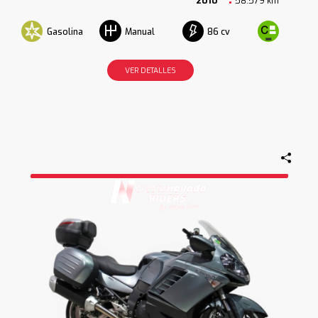
2010
58.579 km
Gasolina
86 cv
Manual
VER DETALLES