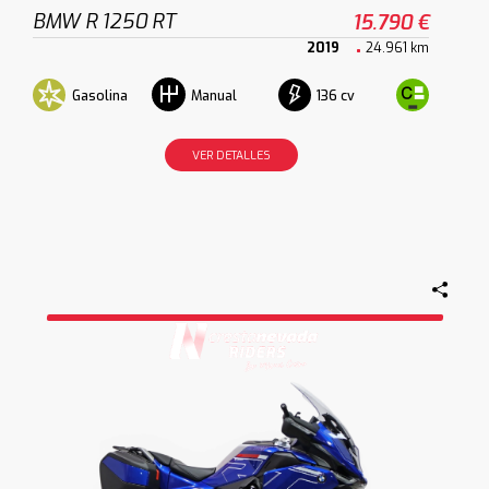
BMW R 1250 RT
15.790 €
2019
24.961 km
Gasolina
136 cv
Manual
VER DETALLES