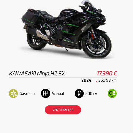
KAWASAKI Ninja H2 SX
17.390 €
2024
35.798 km
Gasolina
200 cv
Manual
VER DETALLES