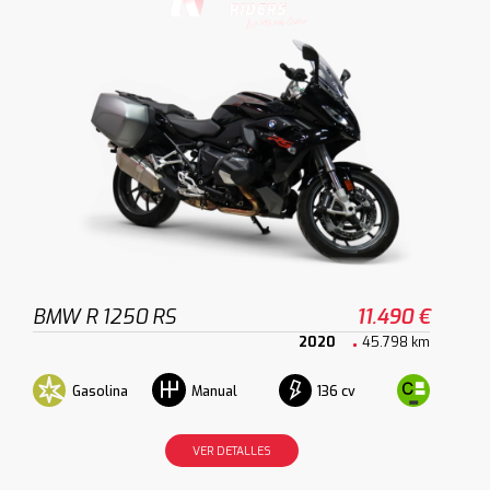
BMW R 1250 RS
11.490 €
2020
45.798 km
Gasolina
136 cv
Manual
VER DETALLES