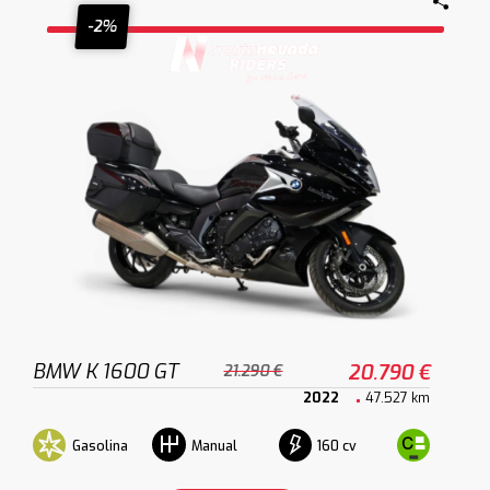
-2%
BMW K 1600 GT
20.790 €
21.290 €
2022
47.527 km
Gasolina
160 cv
Manual