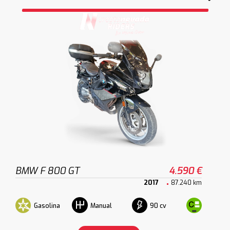
BMW F 800 GT
4.590 €
2017
87.240 km
Gasolina
90 cv
Manual