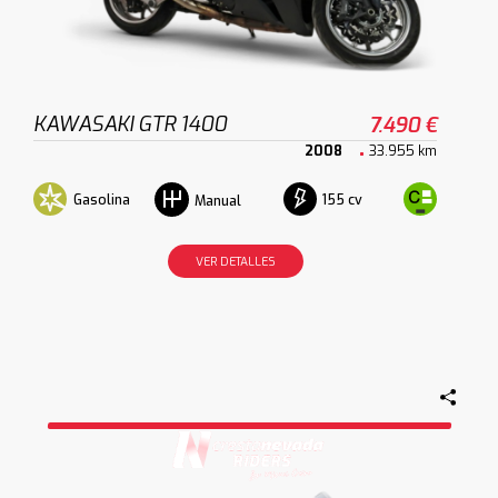
KAWASAKI GTR 1400
7.490 €
2008
33.955 km
Gasolina
155 cv
Manual
VER DETALLES