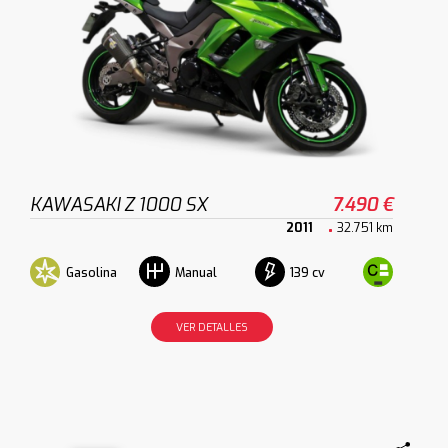
KAWASAKI Z 1000 SX
7.490 €
2011
32.751 km
Gasolina
139 cv
Manual
VER DETALLES