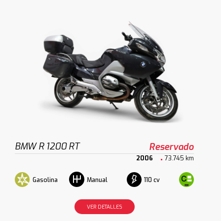
BMW R 1200 RT
Reservado
2006
73.745 km
Gasolina
110 cv
Manual
VER DETALLES