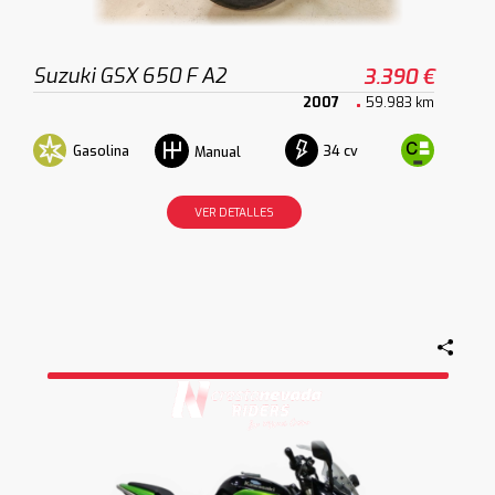
Suzuki GSX 650 F A2
3.390 €
2007
59.983 km
Gasolina
34 cv
Manual
VER DETALLES