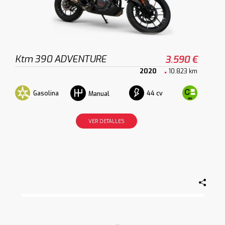
Ktm 390 ADVENTURE
3.590 €
2020
10.823 km
Gasolina
44 cv
Manual
VER DETALLES