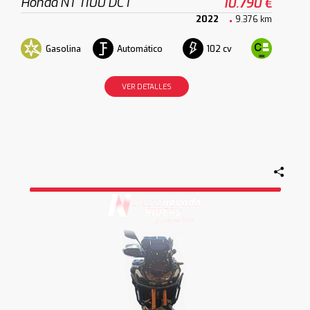
Honda NT 1100 DCT
10.790 €
2022
9.376 km
Gasolina
Automático
102 cv
VER DETALLES