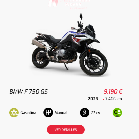
BMW F 750 GS
9.190 €
2023
7.466 km
Gasolina
77 cv
Manual
VER DETALLES