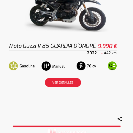
Moto Guzzi V 85 GUARDIA D´ONORE
9.990 €
2022
442 km
Gasolina
76 cv
Manual
VER DETALLES