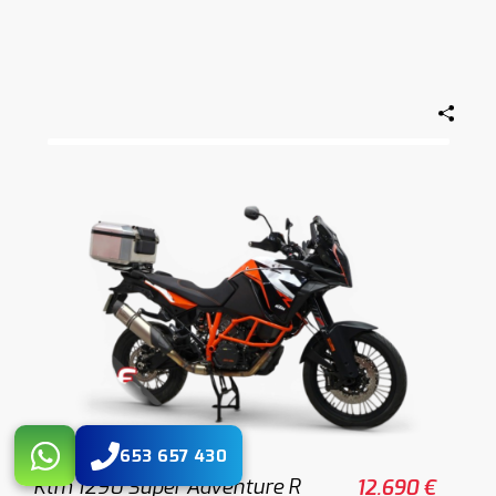
653 657 430
Ktm 1290 Super Adventure R
12.690 €