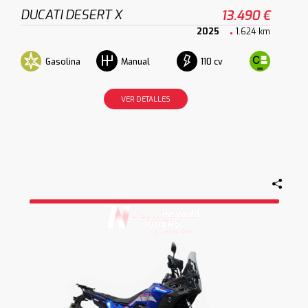
DUCATI DESERT X
13.490 €
2025
1.624 km
Gasolina
110 cv
Manual
VER DETALLES