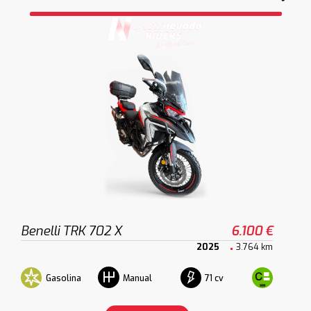
Benelli TRK 702 X
6.100 €
2025
3.764 km
Gasolina
71 cv
Manual