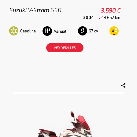
Suzuki V-Strom 650
3.590 €
2004
48.652 km
Gasolina
67 cv
Manual
VER DETALLES