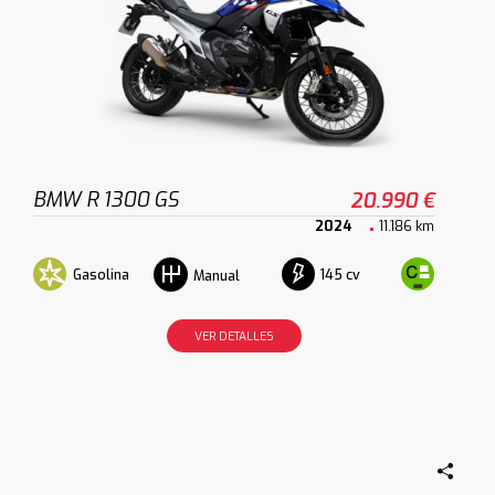
BMW R 1300 GS
20.990 €
2024
11.186 km
Gasolina
145 cv
Manual
VER DETALLES