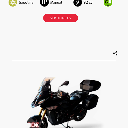
Gasolina
92 cv
Manual
VER DETALLES