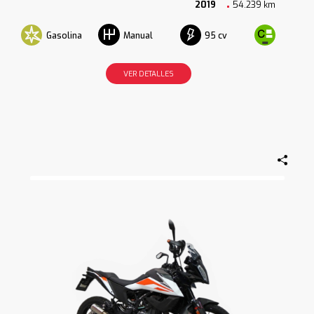
2019
54.239 km
Gasolina
95 cv
Manual
VER DETALLES