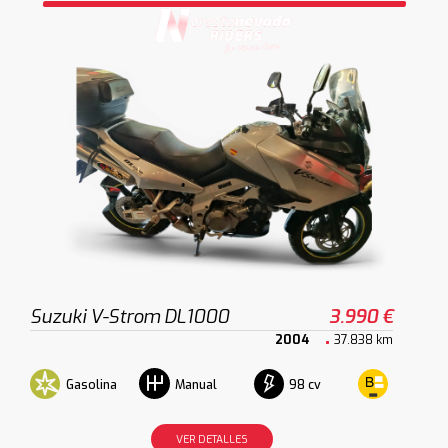
Suzuki V-Strom DL1000
3.990 €
2004
37.838 km
Gasolina
98 cv
Manual
VER DETALLES