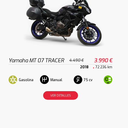
Yamaha MT 07 TRACER
3.990 €
4.490 €
2018
72.236 km
Gasolina
75 cv
Manual
VER DETALLES