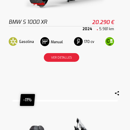
BMW S 1000 XR
20.290 €
2024
5.981 km
Gasolina
170 cv
Manual
VER DETALLES
-11%