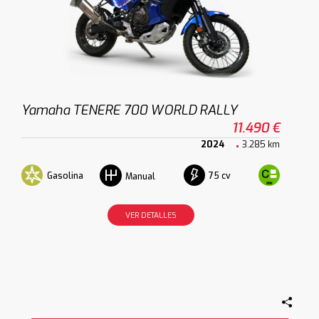
Yamaha TENERE 700 WORLD RALLY
11.490 €
2024
3.285 km
Gasolina
75 cv
Manual
VER DETALLES