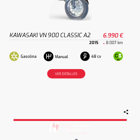
KAWASAKI VN 900 CLASSIC A2
6.990 €
2015
8.007 km
Gasolina
48 cv
Manual
VER DETALLES