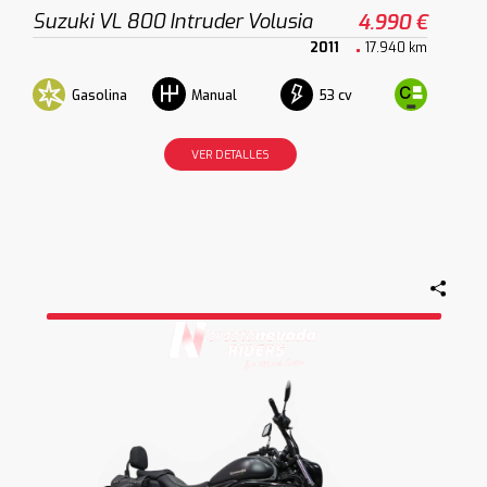
Suzuki VL 800 Intruder Volusia
4.990 €
2011
17.940 km
Gasolina
53 cv
Manual
VER DETALLES