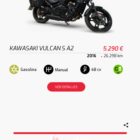
KAWASAKI VULCAN S A2
5.290 €
2016
26.298 km
Gasolina
48 cv
Manual
VER DETALLES