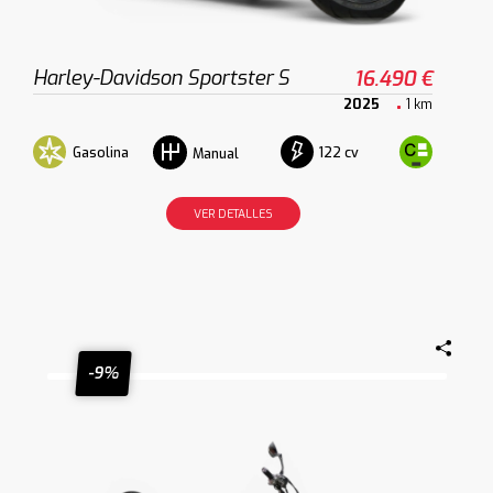
Harley-Davidson Sportster S
16.490 €
2025
1 km
Gasolina
122 cv
Manual
VER DETALLES
-9%