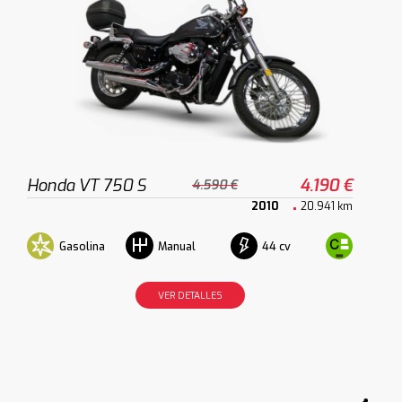
Honda VT 750 S
4.190 €
4.590 €
2010
20.941 km
Gasolina
44 cv
Manual
VER DETALLES