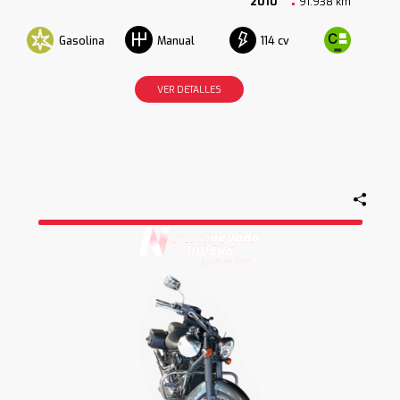
2010
91.938 km
Gasolina
114 cv
Manual
VER DETALLES