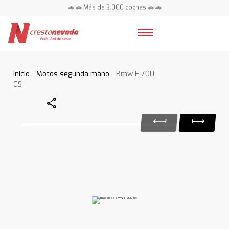
🚗 🚗 Más de 3.000 coches 🚗 🚗
📍 Centros en toda España ⭐
Inicio
-
Motos segunda mano
- Bmw F 700
GS
Share