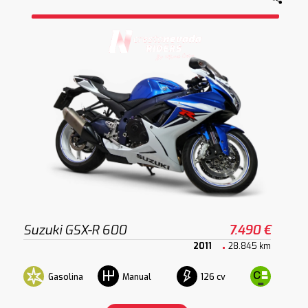
Suzuki GSX-R 600
7.490 €
2011
28.845 km
Gasolina
126 cv
Manual