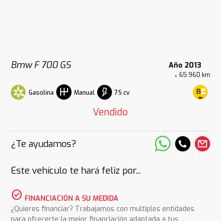
Bmw F 700 GS
Año 2013
65.960 km
Gasolina
75 cv
Manual
Vendido
¿Te ayudamos?
Este vehículo te hará feliz por...
check_circle
FINANCIACIÓN A SU MEDIDA
¿Quieres financiar? Trabajamos con multiples entidades
para ofrecerte la mejor financiación adaptada a tus