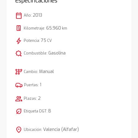
Especificaciones
calendar_today
2013
Año:
65.960
Kilometraje:
km
bolt
75
Potencia:
CV
comic_bubble
Gasolina
Combustible:
auto_transmission
Manual
Cambio:
1
Puertas:
group
2
Plazas:
nest_eco_leaf
B
Etiqueta DGT:
location_on
Valencia (Alfafar)
Ubicación: