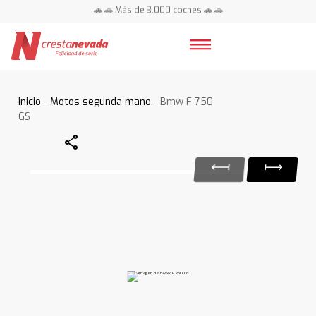
🚗 🚗 Más de 3.000 coches 🚗 🚗
📍 Centros en toda España ⭐
Inicio
-
Motos segunda mano
- Bmw F 750
GS
Share