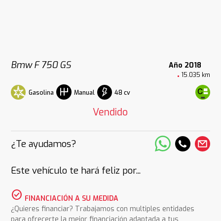
Bmw F 750 GS
Año 2018
15.035 km
Gasolina
48 cv
Manual
Vendido
¿Te ayudamos?
Este vehículo te hará feliz por...
check_circle
FINANCIACIÓN A SU MEDIDA
¿Quieres financiar? Trabajamos con multiples entidades
para ofrecerte la mejor financiación adaptada a tus