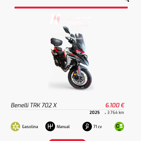
Benelli TRK 702 X
6.100 €
2025
3.764 km
Gasolina
71 cv
Manual