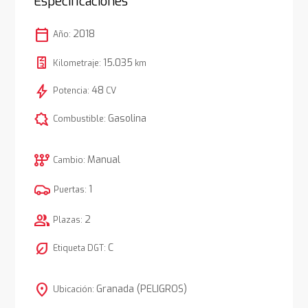
Especificaciones
calendar_today
2018
Año:
15.035
Kilometraje:
km
bolt
48
Potencia:
CV
comic_bubble
Gasolina
Combustible:
auto_transmission
Manual
Cambio:
1
Puertas:
group
2
Plazas:
nest_eco_leaf
C
Etiqueta DGT:
location_on
Granada (PELIGROS)
Ubicación: