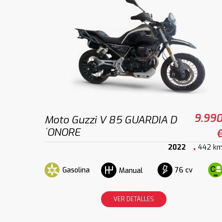
9.99
Moto Guzzi V 85 GUARDIA D
´ONORE
2022
442 k
Gasolina
76 cv
Manual
VER DETALLES