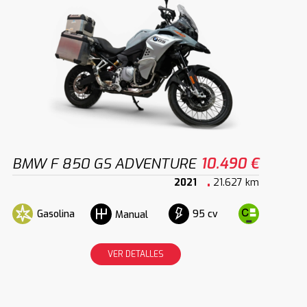
BMW F 850 GS ADVENTURE
10.490 €
2021
21.627 km
Gasolina
95 cv
Manual
VER DETALLES