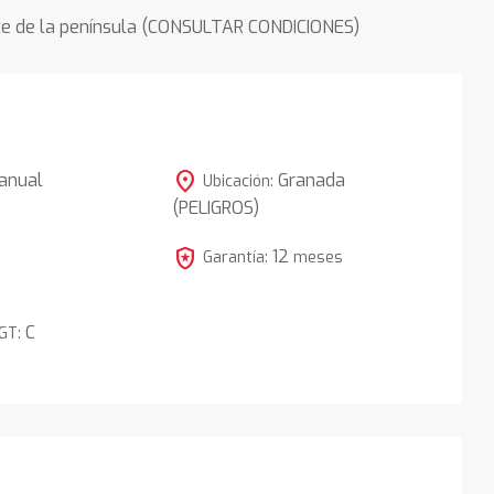
rte de la península (CONSULTAR CONDICIONES)
location_on
anual
Granada
Ubicación:
(PELIGROS)
local_police
12
Garantía:
meses
C
DGT: