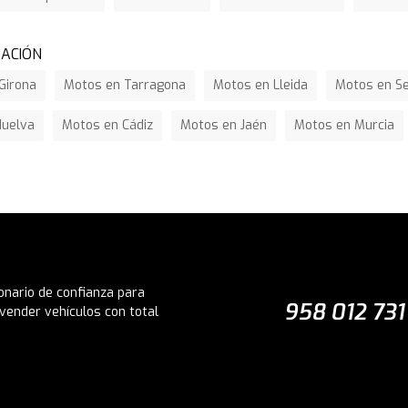
ZACIÓN
Girona
Motos en Tarragona
Motos en Lleida
Motos en Se
Huelva
Motos en Cádiz
Motos en Jaén
Motos en Murcia
onario de confianza para
958 012 731
vender vehículos con total