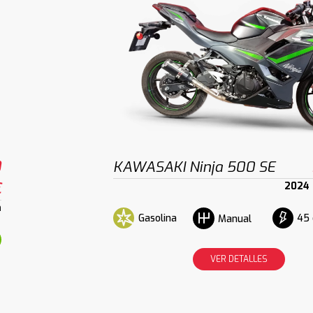
0
KAWASAKI Ninja 500 SE
€
2024
m
Gasolina
45 
Manual
VER DETALLES