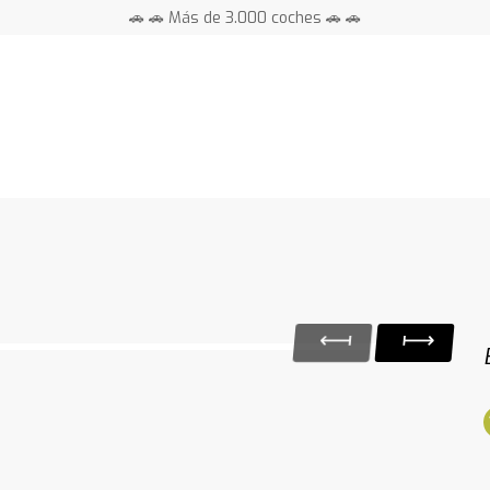
🚗 🚗 Más de 3.000 coches 🚗 🚗
📍 Centros en toda España ⭐