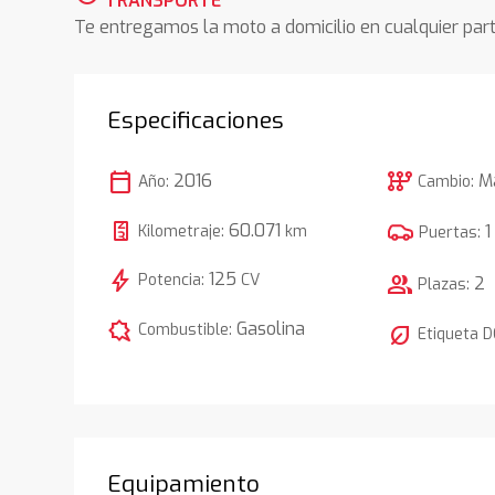
TRANSPORTE
Te entregamos la moto a domicilio en cualquier pa
Especificaciones
calendar_today
auto_transmission
2016
M
Año:
Cambio:
60.071
1
Kilometraje:
km
Puertas:
bolt
125
Potencia:
CV
group
2
Plazas:
comic_bubble
Gasolina
Combustible:
nest_eco_leaf
Etiqueta 
Equipamiento