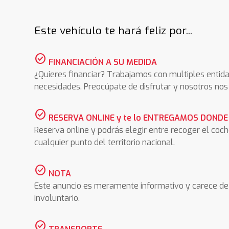
Este vehículo te hará feliz por...
check_circle
FINANCIACIÓN A SU MEDIDA
¿Quieres financiar? Trabajamos con multiples entida
necesidades. Preocúpate de disfrutar y nosotros n
check_circle
RESERVA ONLINE y te lo ENTREGAMOS DONDE
Reserva online y podrás elegir entre recoger el coc
cualquier punto del territorio nacional.
check_circle
NOTA
Este anuncio es meramente informativo y carece de 
involuntario.
check_circle