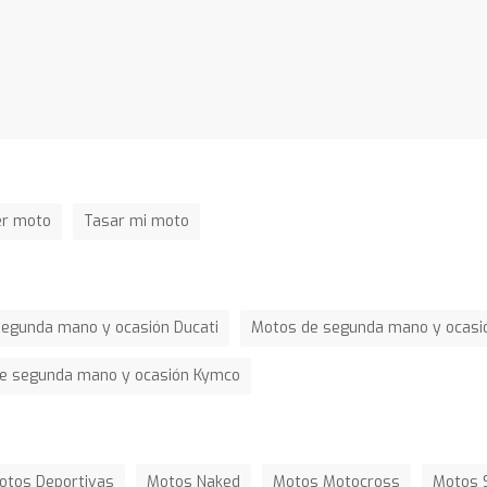
er moto
Tasar mi moto
egunda mano y ocasión Ducati
Motos de segunda mano y ocasió
e segunda mano y ocasión Kymco
otos Deportivas
Motos Naked
Motos Motocross
Motos 