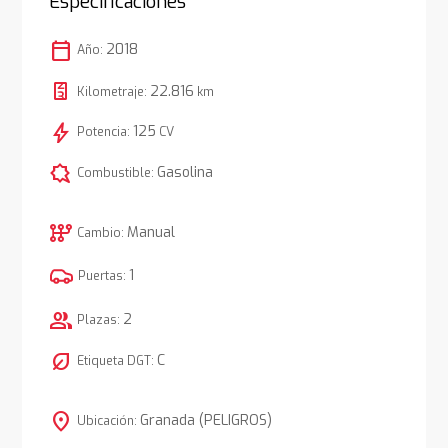
Especificaciones
calendar_today
2018
Año:
22.816
Kilometraje:
km
bolt
125
Potencia:
CV
comic_bubble
Gasolina
Combustible:
auto_transmission
Manual
Cambio:
1
Puertas:
group
2
Plazas:
nest_eco_leaf
C
Etiqueta DGT:
location_on
Granada (PELIGROS)
Ubicación: