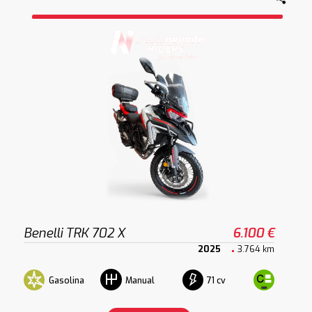
Benelli TRK 702 X
6.100 €
2025
3.764 km
Gasolina
71 cv
Manual