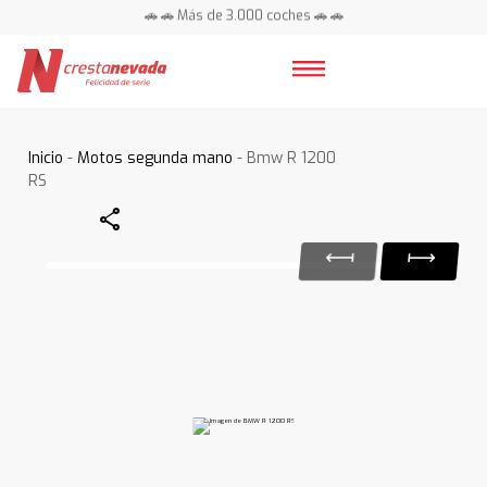
🚗 🚗 Más de 3.000 coches 🚗 🚗
📍 Centros en toda España ⭐
Inicio
-
Motos segunda mano
- Bmw R 1200
RS
Share