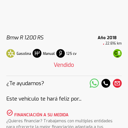
Bmw R 1200 RS
Año 2018
22.816 km
Gasolina
125 cv
Manual
Vendido
¿Te ayudamos?
Este vehículo te hará feliz por...
check_circle
FINANCIACIÓN A SU MEDIDA
¿Quieres financiar? Trabajamos con multiples entidades
para ofrecerte la mejor financiación adaptada a tus