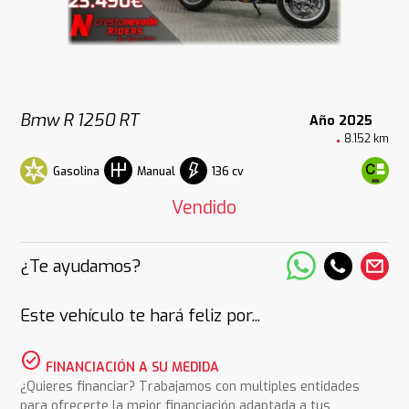
Bmw R 1250 RT
Año 2025
8.152 km
Gasolina
136 cv
Manual
Vendido
¿Te ayudamos?
Este vehículo te hará feliz por...
check_circle
FINANCIACIÓN A SU MEDIDA
¿Quieres financiar? Trabajamos con multiples entidades
para ofrecerte la mejor financiación adaptada a tus