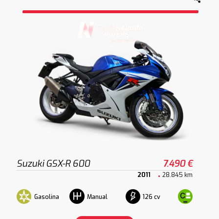
Suzuki GSX-R 600
7.490 €
2011
28.845 km
Gasolina
126 cv
Manual