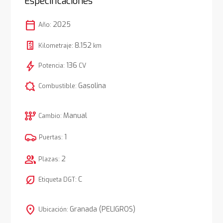
Especificaciones
calendar_today
2025
Año:
8.152
Kilometraje:
km
bolt
136
Potencia:
CV
comic_bubble
Gasolina
Combustible:
auto_transmission
Manual
Cambio:
1
Puertas:
group
2
Plazas:
nest_eco_leaf
C
Etiqueta DGT:
location_on
Granada (PELIGROS)
Ubicación: