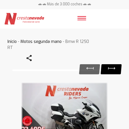
🚗 🚗 Más de 3.000 coches 🚗 🚗
📍 Centros en toda España ⭐
Inicio
-
Motos segunda mano
- Bmw R 1250
RT
Share