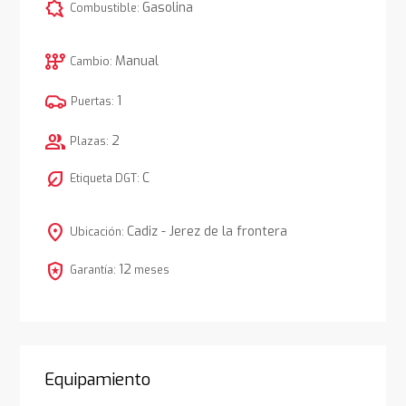
comic_bubble
Gasolina
Combustible:
auto_transmission
Manual
Cambio:
1
Puertas:
group
2
Plazas:
nest_eco_leaf
C
Etiqueta DGT:
location_on
Cadiz - Jerez de la frontera
Ubicación:
local_police
12
Garantía:
meses
Equipamiento