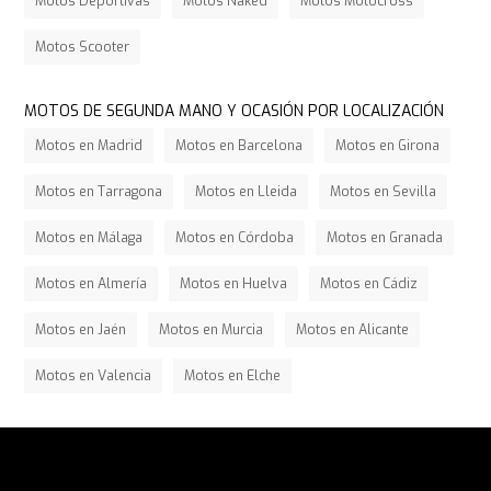
Motos Deportivas
Motos Naked
Motos Motocross
Motos Scooter
MOTOS DE SEGUNDA MANO Y OCASIÓN POR LOCALIZACIÓN
Motos en Madrid
Motos en Barcelona
Motos en Girona
Motos en Tarragona
Motos en Lleida
Motos en Sevilla
Motos en Málaga
Motos en Córdoba
Motos en Granada
Motos en Almería
Motos en Huelva
Motos en Cádiz
Motos en Jaén
Motos en Murcia
Motos en Alicante
Motos en Valencia
Motos en Elche