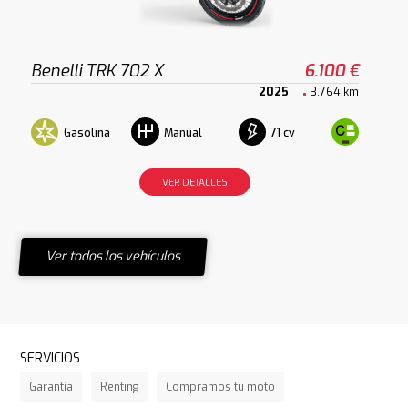
Benelli TRK 702 X
6.100 €
2025
3.764 km
Gasolina
71 cv
Manual
VER DETALLES
Ver todos los vehículos
SERVICIOS
Garantía
Renting
Compramos tu moto