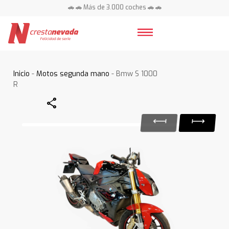
🚗 🚗 Más de 3.000 coches 🚗 🚗
📍 Centros en toda España ⭐
Inicio
-
Motos segunda mano
- Bmw S 1000
R
Share