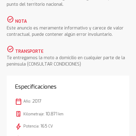
punto del territorio nacional.
check_circle
NOTA
Este anuncio es meramente informativo y carece de valor
contractual, puede contener algún error involuntario.
check_circle
TRANSPORTE
Te entregamos la moto a domicilio en cualquier parte de la
península (CONSULTAR CONDICIONES)
Especificaciones
calendar_today
2017
Año:
10.871
Kilometraje:
km
bolt
165
Potencia:
CV