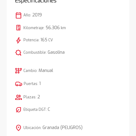
Especificaciones
calendar_today
2019
Año:
56.306
Kilometraje:
km
bolt
165
Potencia:
CV
comic_bubble
Gasolina
Combustible:
auto_transmission
Manual
Cambio:
1
Puertas:
group
2
Plazas:
nest_eco_leaf
C
Etiqueta DGT:
location_on
Granada (PELIGROS)
Ubicación: