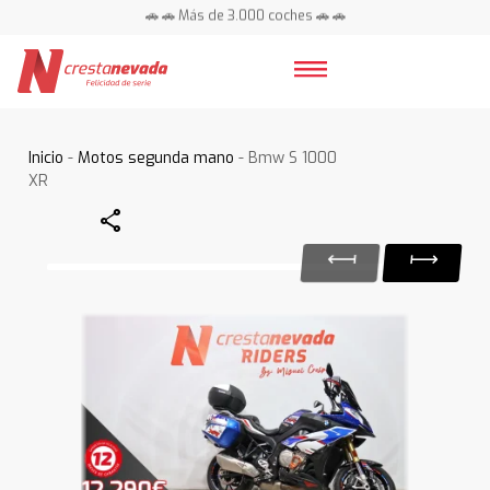
🚗 🚗 Más de 3.000 coches 🚗 🚗
📍 Centros en toda España ⭐
Inicio
-
Motos segunda mano
- Bmw S 1000
XR
Share