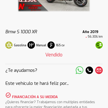
Bmw S 1000 XR
Año 2019
56.306 km
Gasolina
165 cv
Manual
Vendido
¿Te ayudamos?
Este vehículo te hará feliz por...
check_circle
FINANCIACIÓN A SU MEDIDA
¿Quieres financiar? Trabajamos con multiples entidades
para ofrecerte la mejor financiación adaptada a tus