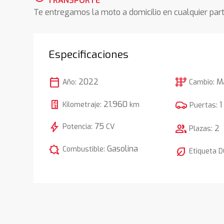
TRANSPORTE
Te entregamos la moto a domicilio en cualquier pa
Especificaciones
calendar_today
auto_transmission
2022
M
Año:
Cambio:
21.960
1
Kilometraje:
km
Puertas:
bolt
75
Potencia:
CV
group
2
Plazas:
comic_bubble
Gasolina
Combustible:
nest_eco_leaf
Etiqueta 