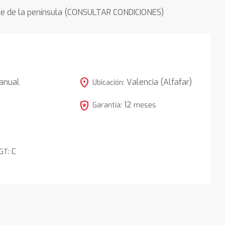
rte de la península (CONSULTAR CONDICIONES)
location_on
anual
Valencia (Alfafar)
Ubicación:
local_police
12
Garantía:
meses
C
DGT: