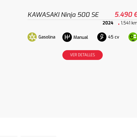
KAWASAKI Ninja 500 SE
5.490 
2024
1.541 k
Gasolina
45 cv
Manual
VER DETALLES