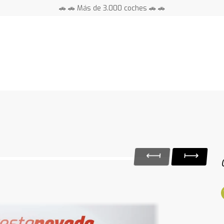
🚗 🚗 Más de 3.000 coches 🚗 🚗
📍 Centros en toda España ⭐