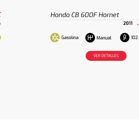
€
Honda CB 600F Hornet
m
2011
Gasolina
102
Manual
VER DETALLES