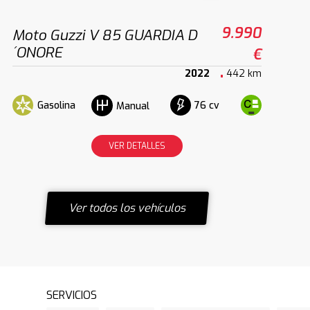
9.990
Moto Guzzi V 85 GUARDIA D
´ONORE
€
2022
442 km
Gasolina
76 cv
Manual
VER DETALLES
Ver todos los vehículos
SERVICIOS