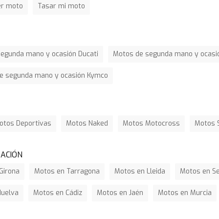
er moto
Tasar mi moto
egunda mano y ocasión Ducati
Motos de segunda mano y ocasió
e segunda mano y ocasión Kymco
otos Deportivas
Motos Naked
Motos Motocross
Motos 
ZACIÓN
Girona
Motos en Tarragona
Motos en Lleida
Motos en Se
Huelva
Motos en Cádiz
Motos en Jaén
Motos en Murcia