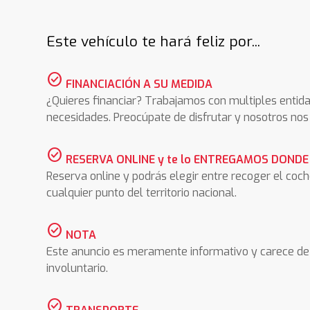
Este vehículo te hará feliz por...
check_circle
FINANCIACIÓN A SU MEDIDA
¿Quieres financiar? Trabajamos con multiples entida
necesidades. Preocúpate de disfrutar y nosotros n
check_circle
RESERVA ONLINE y te lo ENTREGAMOS DONDE
Reserva online y podrás elegir entre recoger el coc
cualquier punto del territorio nacional.
check_circle
NOTA
Este anuncio es meramente informativo y carece de 
involuntario.
check_circle