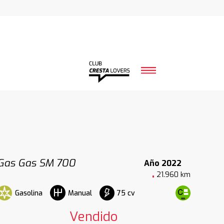
Gas Gas SM 700
Año 2022
21.960 km
Gasolina
75 cv
Manual
Vendido