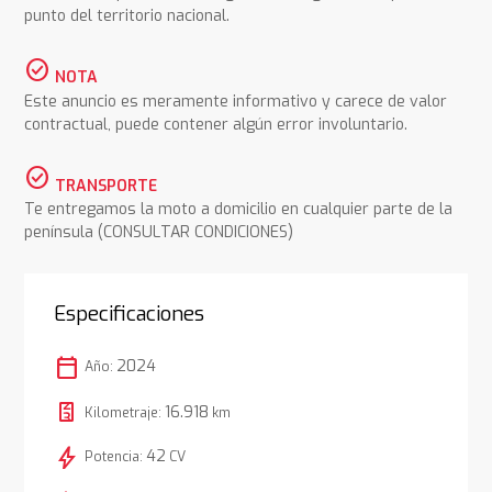
punto del territorio nacional.
check_circle
NOTA
Este anuncio es meramente informativo y carece de valor
contractual, puede contener algún error involuntario.
check_circle
TRANSPORTE
Te entregamos la moto a domicilio en cualquier parte de la
península (CONSULTAR CONDICIONES)
Especificaciones
calendar_today
2024
Año:
16.918
Kilometraje:
km
bolt
42
Potencia:
CV