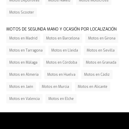
Motos Deportivas
Motos Naked
Motos Motocross
Motos Scooter
MOTOS DE SEGUNDA MANO Y OCASIÓN POR LOCALIZACIÓN
Motos en Madrid
Motos en Barcelona
Motos en Girona
Motos en Tarragona
Motos en Lleida
Motos en Sevilla
Motos en Málaga
Motos en Córdoba
Motos en Granada
Motos en Almería
Motos en Huelva
Motos en Cádiz
Motos en Jaén
Motos en Murcia
Motos en Alicante
Motos en Valencia
Motos en Elche