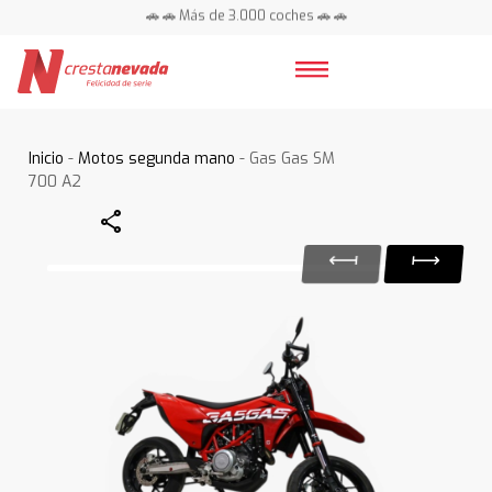
🚗 🚗 Más de 3.000 coches 🚗 🚗
📍 Centros en toda España ⭐
Inicio
-
Motos segunda mano
- Gas Gas SM
700 A2
Share