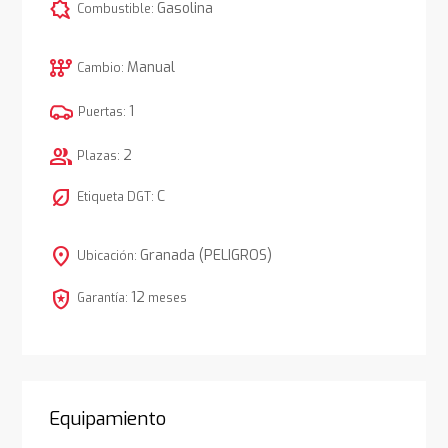
comic_bubble
Gasolina
Combustible:
auto_transmission
Manual
Cambio:
1
Puertas:
group
2
Plazas:
nest_eco_leaf
C
Etiqueta DGT:
location_on
Granada (PELIGROS)
Ubicación:
local_police
12
Garantía:
meses
Equipamiento