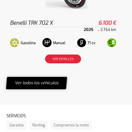
Benelli TRK 702 X
6.100 €
2025
3.764 km
Gasolina
71 cv
Manual
VER DETALLES
Ver todos los vehículos
SERVICIOS
Garantía
Renting
Compramos tu moto