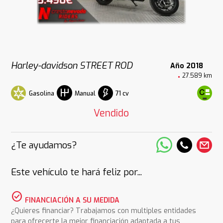
Harley-davidson STREET ROD
Año 2018
27.589 km
Gasolina
71 cv
Manual
Vendido
¿Te ayudamos?
Este vehículo te hará feliz por...
check_circle
FINANCIACIÓN A SU MEDIDA
¿Quieres financiar? Trabajamos con multiples entidades
para ofrecerte la mejor financiación adaptada a tus