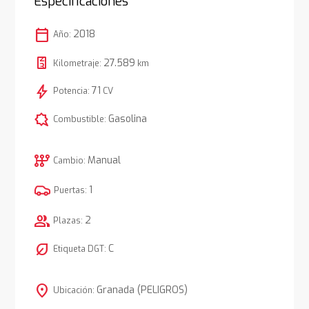
Especificaciones
calendar_today
2018
Año:
27.589
Kilometraje:
km
bolt
71
Potencia:
CV
comic_bubble
Gasolina
Combustible:
auto_transmission
Manual
Cambio:
1
Puertas:
group
2
Plazas:
nest_eco_leaf
C
Etiqueta DGT:
location_on
Granada (PELIGROS)
Ubicación: