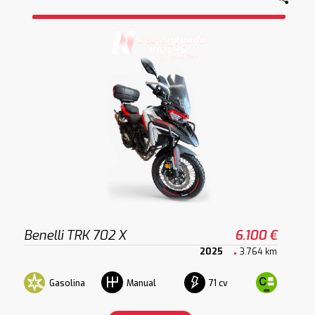
Benelli TRK 702 X
6.100 €
2025
3.764 km
Gasolina
71 cv
Manual