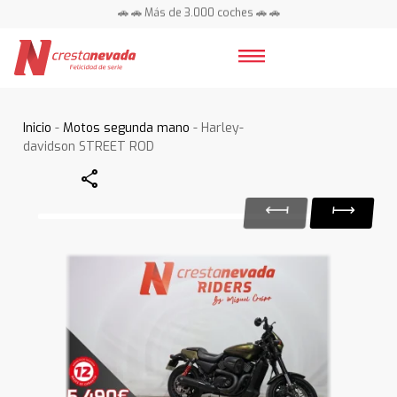
🚗 🚗 Más de 3.000 coches 🚗 🚗
📍 Centros en toda España ⭐
Inicio
-
Motos segunda mano
- Harley-
davidson STREET ROD
Share