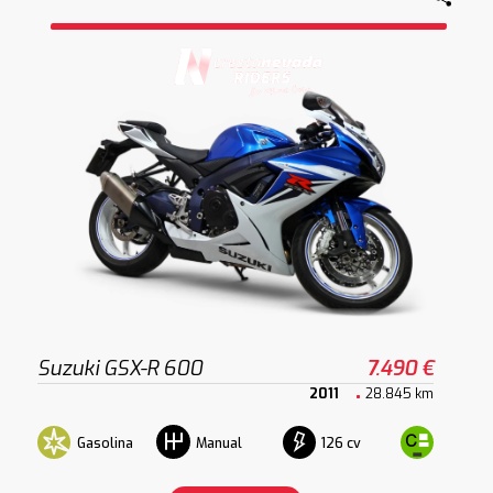
Suzuki GSX-R 600
7.490 €
2011
28.845 km
Gasolina
126 cv
Manual