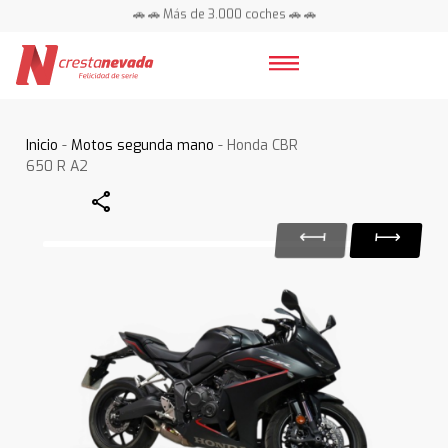
🚗 🚗 Más de 3.000 coches 🚗 🚗
📍 Centros en toda España ⭐
Inicio
-
Motos segunda mano
- Honda CBR
650 R A2
Share