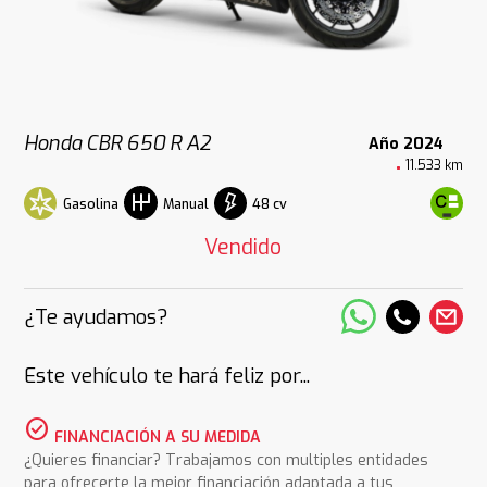
Honda CBR 650 R A2
Año 2024
11.533 km
Gasolina
48 cv
Manual
Vendido
¿Te ayudamos?
Este vehículo te hará feliz por...
check_circle
FINANCIACIÓN A SU MEDIDA
¿Quieres financiar? Trabajamos con multiples entidades
para ofrecerte la mejor financiación adaptada a tus