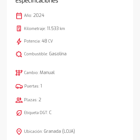
Especificaciones
calendar_today
2024
Año:
11.533
Kilometraje:
km
bolt
48
Potencia:
CV
comic_bubble
Gasolina
Combustible:
auto_transmission
Manual
Cambio:
1
Puertas:
group
2
Plazas:
nest_eco_leaf
C
Etiqueta DGT:
location_on
Granada (LOJA)
Ubicación: