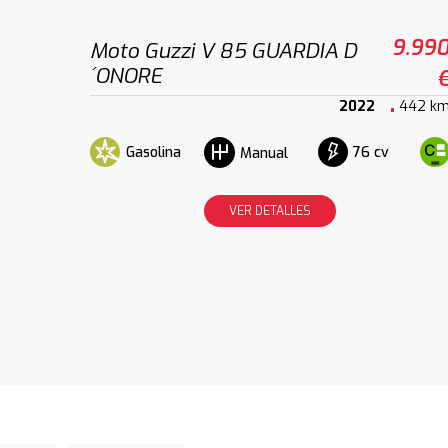
9.99
Moto Guzzi V 85 GUARDIA D
´ONORE
2022
442 k
Gasolina
76 cv
Manual
VER DETALLES