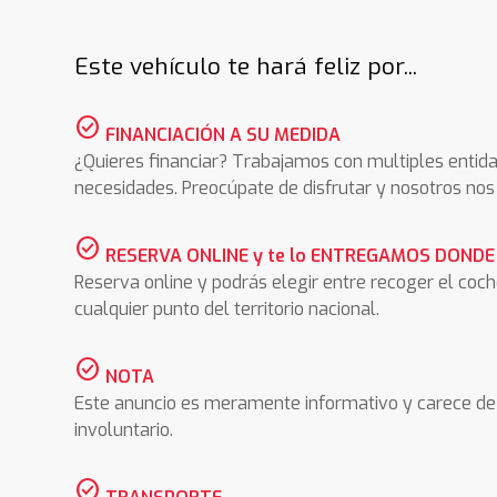
Este vehículo te hará feliz por...
check_circle
FINANCIACIÓN A SU MEDIDA
¿Quieres financiar? Trabajamos con multiples entida
necesidades. Preocúpate de disfrutar y nosotros n
check_circle
RESERVA ONLINE y te lo ENTREGAMOS DONDE
Reserva online y podrás elegir entre recoger el coc
cualquier punto del territorio nacional.
check_circle
NOTA
Este anuncio es meramente informativo y carece de 
involuntario.
check_circle