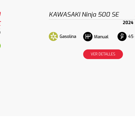
0
KAWASAKI Ninja 500 SE
€
2024
m
Gasolina
45 
Manual
VER DETALLES