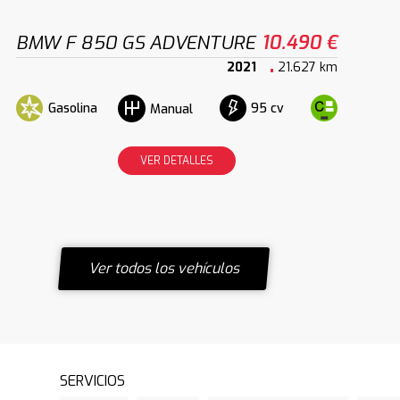
BMW F 850 GS ADVENTURE
10.490 €
2021
21.627 km
Gasolina
95 cv
Manual
VER DETALLES
Ver todos los vehículos
SERVICIOS