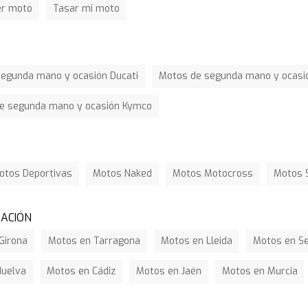
er moto
Tasar mi moto
egunda mano y ocasión Ducati
Motos de segunda mano y ocasió
e segunda mano y ocasión Kymco
otos Deportivas
Motos Naked
Motos Motocross
Motos 
ZACIÓN
Girona
Motos en Tarragona
Motos en Lleida
Motos en Se
Huelva
Motos en Cádiz
Motos en Jaén
Motos en Murcia