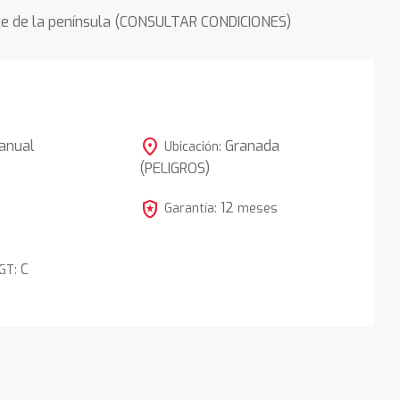
rte de la península (CONSULTAR CONDICIONES)
location_on
anual
Granada
Ubicación:
(PELIGROS)
local_police
12
Garantía:
meses
C
DGT: