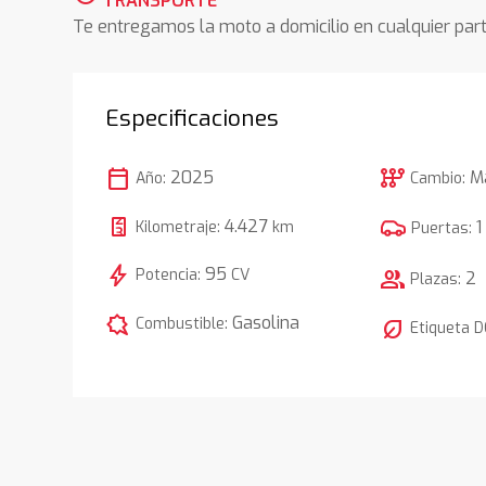
TRANSPORTE
Te entregamos la moto a domicilio en cualquier pa
Especificaciones
calendar_today
auto_transmission
2025
M
Año:
Cambio:
4.427
1
Kilometraje:
km
Puertas:
bolt
95
Potencia:
CV
group
2
Plazas:
comic_bubble
Gasolina
Combustible:
nest_eco_leaf
Etiqueta 