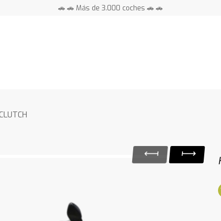
🚗 🚗 Más de 3.000 coches 🚗 🚗
📍 Centros en toda España ⭐
-CLUTCH