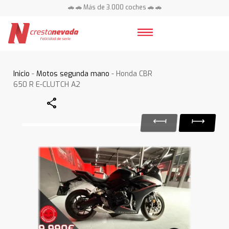
🚗 🚗 Más de 3.000 coches 🚗 🚗
📍 Centros en toda España ⭐
Inicio
-
Motos segunda mano
- Honda CBR
650 R E-CLUTCH A2
Share