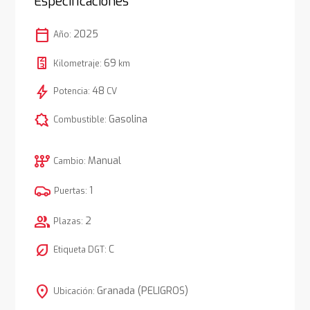
Especificaciones
calendar_today
2025
Año:
69
Kilometraje:
km
bolt
48
Potencia:
CV
comic_bubble
Gasolina
Combustible:
auto_transmission
Manual
Cambio:
1
Puertas:
group
2
Plazas:
nest_eco_leaf
C
Etiqueta DGT:
location_on
Granada (PELIGROS)
Ubicación: