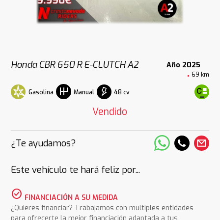
Honda CBR 650 R E-CLUTCH A2
Año 2025
69 km
Gasolina
48 cv
Manual
Vendido
¿Te ayudamos?
Este vehículo te hará feliz por...
check_circle
FINANCIACIÓN A SU MEDIDA
¿Quieres financiar? Trabajamos con multiples entidades
para ofrecerte la mejor financiación adaptada a tus