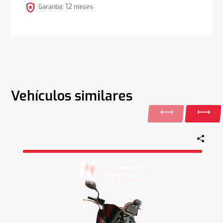
local_police
12
Garantía:
meses
Vehículos similares