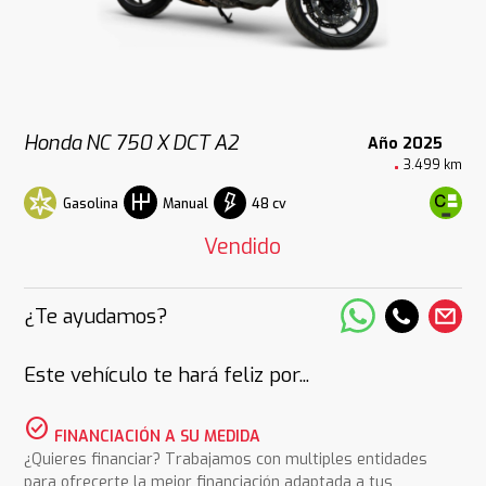
Honda NC 750 X DCT A2
Año 2025
3.499 km
Gasolina
48 cv
Manual
Vendido
¿Te ayudamos?
Este vehículo te hará feliz por...
check_circle
FINANCIACIÓN A SU MEDIDA
¿Quieres financiar? Trabajamos con multiples entidades
para ofrecerte la mejor financiación adaptada a tus