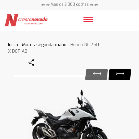
🚗 🚗 Más de 3.000 coches 🚗 🚗
📍 Centros en toda España ⭐
Inicio
-
Motos segunda mano
- Honda NC 750
X DCT A2
Share