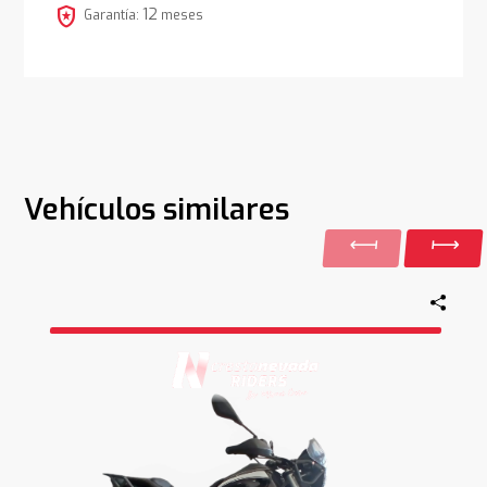
local_police
12
Garantía:
meses
Vehículos similares