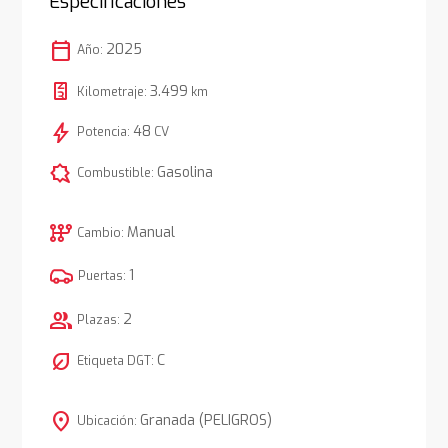
Especificaciones
calendar_today
2025
Año:
3.499
Kilometraje:
km
bolt
48
Potencia:
CV
comic_bubble
Gasolina
Combustible:
auto_transmission
Manual
Cambio:
1
Puertas:
group
2
Plazas:
nest_eco_leaf
C
Etiqueta DGT:
location_on
Granada (PELIGROS)
Ubicación: