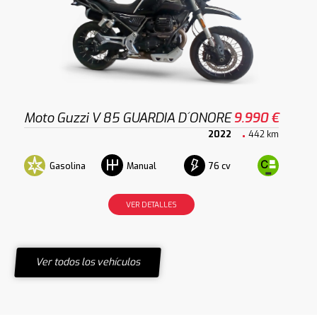
Moto Guzzi V 85 GUARDIA D´ONORE
9.990 €
2022
442 km
Gasolina
76 cv
Manual
VER DETALLES
Ver todos los vehículos