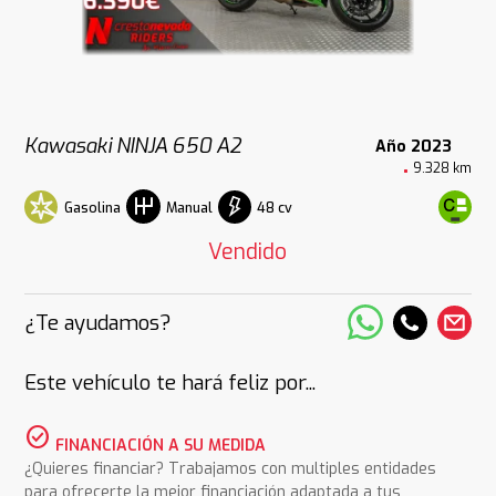
Kawasaki NINJA 650 A2
Año 2023
9.328 km
Gasolina
48 cv
Manual
Vendido
¿Te ayudamos?
Este vehículo te hará feliz por...
check_circle
FINANCIACIÓN A SU MEDIDA
¿Quieres financiar? Trabajamos con multiples entidades
para ofrecerte la mejor financiación adaptada a tus