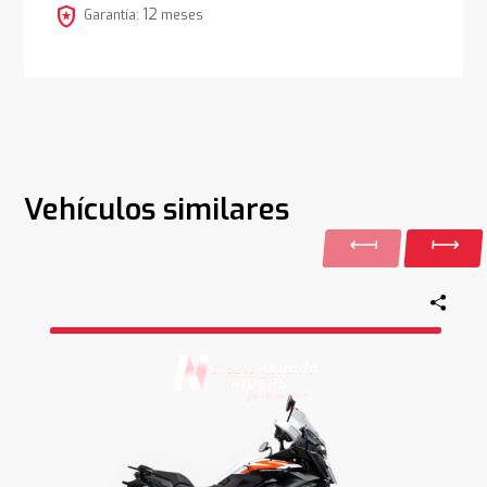
local_police
12
Garantía:
meses
Vehículos similares