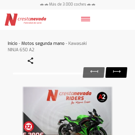
🚗 🚗 Más de 3.000 coches 🚗 🚗
📍 Centros en toda España ⭐
Inicio
-
Motos segunda mano
- Kawasaki
NINJA 650 A2
Share