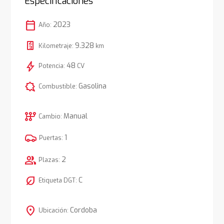
Especificaciones
calendar_today
2023
Año:
9.328
Kilometraje:
km
bolt
48
Potencia:
CV
comic_bubble
Gasolina
Combustible:
auto_transmission
Manual
Cambio:
1
Puertas:
group
2
Plazas:
nest_eco_leaf
C
Etiqueta DGT:
location_on
Cordoba
Ubicación: