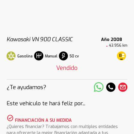
Kawasaki VN 900 CLASSIC
Año 2008
43.956 km
Gasolina
50 cv
Manual
Vendido
¿Te ayudamos?
Este vehículo te hará feliz por...
check_circle
FINANCIACIÓN A SU MEDIDA
¿Quieres financiar? Trabajamos con multiples entidades
para ofrecerte la mejor financiación adaptada a tus