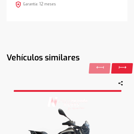
local_police
12
Garantía:
meses
Vehículos similares