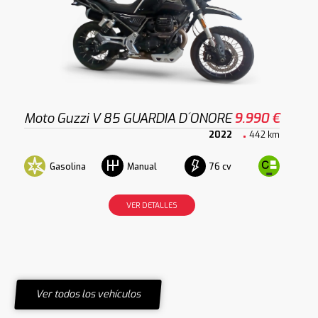
Moto Guzzi V 85 GUARDIA D´ONORE
9.990 €
2022
442 km
Gasolina
76 cv
Manual
VER DETALLES
Ver todos los vehículos