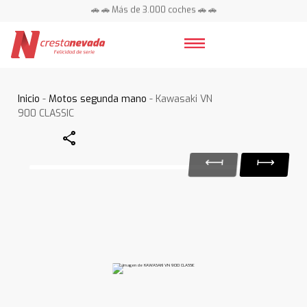
🚗 🚗 Más de 3.000 coches 🚗 🚗
📍 Centros en toda España ⭐
Inicio
-
Motos segunda mano
- Kawasaki VN
900 CLASSIC
Share