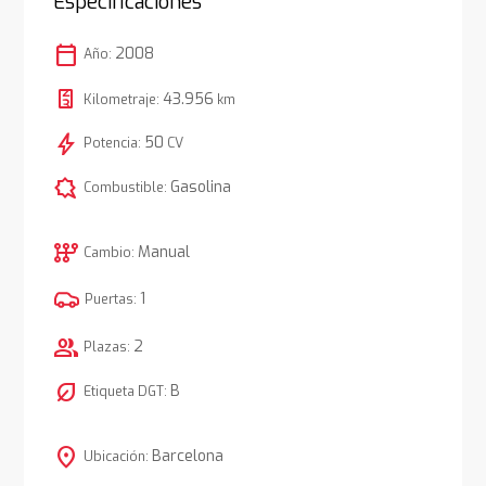
Especificaciones
calendar_today
2008
Año:
43.956
Kilometraje:
km
bolt
50
Potencia:
CV
comic_bubble
Gasolina
Combustible:
auto_transmission
Manual
Cambio:
1
Puertas:
group
2
Plazas:
nest_eco_leaf
B
Etiqueta DGT:
location_on
Barcelona
Ubicación: