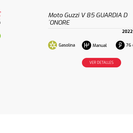
€
Moto Guzzi V 85 GUARDIA D
´ONORE
m
2022
Gasolina
76 
Manual
VER DETALLES