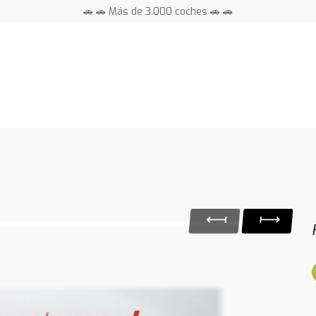
🚗 🚗 Más de 3.000 coches 🚗 🚗
📍 Centros en toda España ⭐