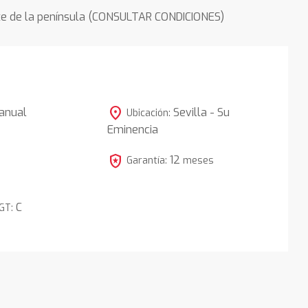
rte de la península (CONSULTAR CONDICIONES)
location_on
anual
Sevilla - Su
Ubicación:
Eminencia
local_police
12
Garantía:
meses
C
DGT: