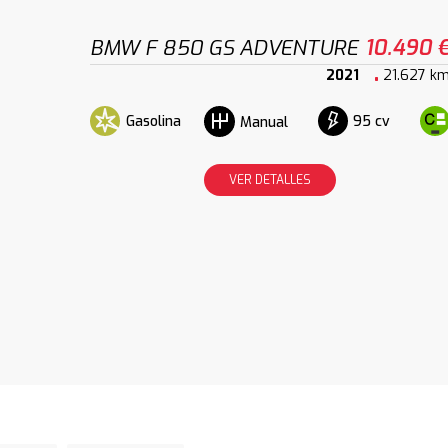
BMW F 850 GS ADVENTURE
10.490 
2021
21.627 k
Gasolina
95 cv
Manual
VER DETALLES