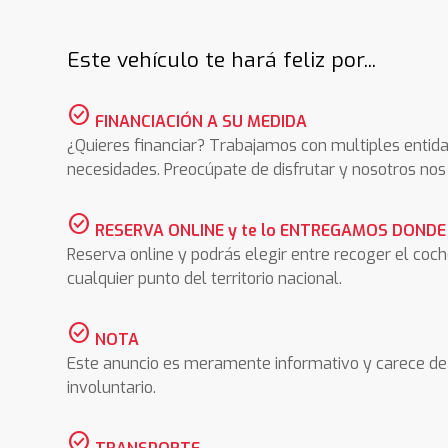
Este vehículo te hará feliz por...
check_circle
FINANCIACIÓN A SU MEDIDA
¿Quieres financiar? Trabajamos con multiples entida
necesidades. Preocúpate de disfrutar y nosotros n
check_circle
RESERVA ONLINE y te lo ENTREGAMOS DONDE
Reserva online y podrás elegir entre recoger el coc
cualquier punto del territorio nacional.
check_circle
NOTA
Este anuncio es meramente informativo y carece de 
involuntario.
check_circle