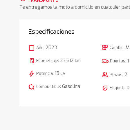
TRANSPORTE
Te entregamos la moto a domicilio en cualquier pa
Especificaciones
calendar_today
auto_transmission
2023
M
Año:
Cambio:
23.612
1
Kilometraje:
km
Puertas:
bolt
15
Potencia:
CV
group
2
Plazas:
comic_bubble
Gasolina
Combustible:
nest_eco_leaf
Etiqueta 