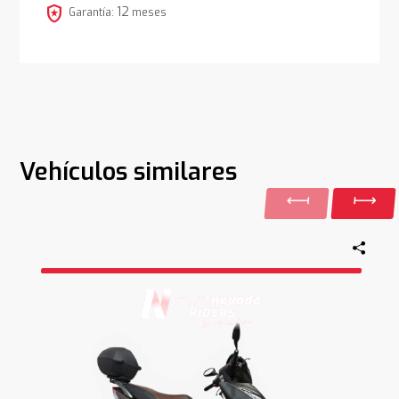
local_police
12
Garantía:
meses
Vehículos similares