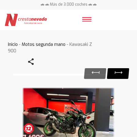
🚗 🚗 Más de 3.000 coches 🚗 🚗
📍 Centros en toda España ⭐
Inicio
-
Motos segunda mano
- Kawasaki Z
900
Share