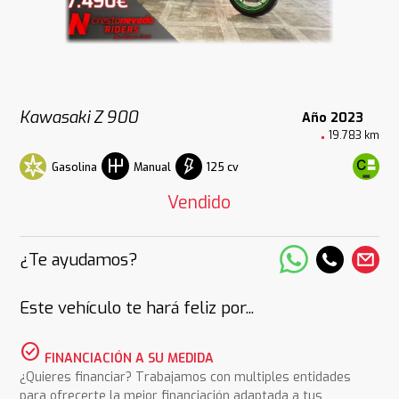
Kawasaki Z 900
Año 2023
19.783 km
Gasolina
125 cv
Manual
Vendido
¿Te ayudamos?
Este vehículo te hará feliz por...
check_circle
FINANCIACIÓN A SU MEDIDA
¿Quieres financiar? Trabajamos con multiples entidades
para ofrecerte la mejor financiación adaptada a tus