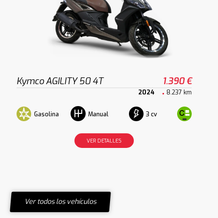
Kymco AGILITY 50 4T
1.390 €
2024
8.237 km
Gasolina
3 cv
Manual
VER DETALLES
Ver todos los vehículos