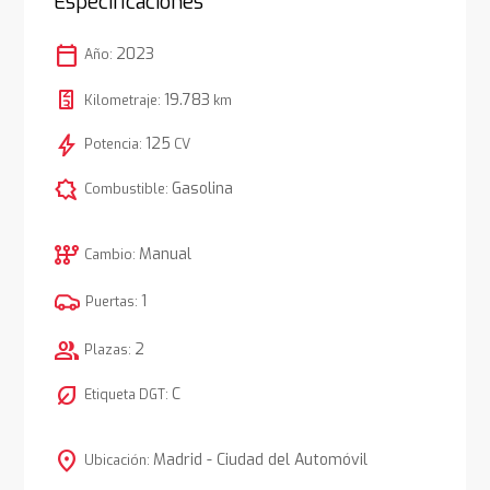
Especificaciones
calendar_today
2023
Año:
19.783
Kilometraje:
km
bolt
125
Potencia:
CV
comic_bubble
Gasolina
Combustible:
auto_transmission
Manual
Cambio:
1
Puertas:
group
2
Plazas:
nest_eco_leaf
C
Etiqueta DGT:
location_on
Madrid - Ciudad del Automóvil
Ubicación: