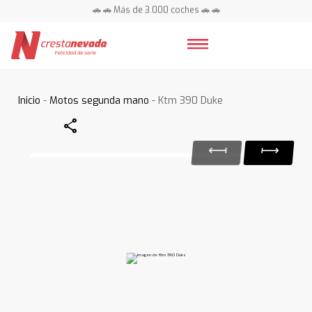
🚗 🚗 Más de 3.000 coches 🚗 🚗
📍 Centros en toda España ⭐
Inicio
-
Motos segunda mano
- Ktm 390 Duke
Share