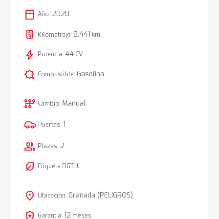
calendar_today
2020
Año:
8.441
Kilometraje:
km
bolt
44
Potencia:
CV
comic_bubble
Gasolina
Combustible:
auto_transmission
Manual
Cambio:
1
Puertas:
group
2
Plazas:
nest_eco_leaf
C
Etiqueta DGT:
location_on
Granada (PELIGROS)
Ubicación:
local_police
12
Garantía:
meses