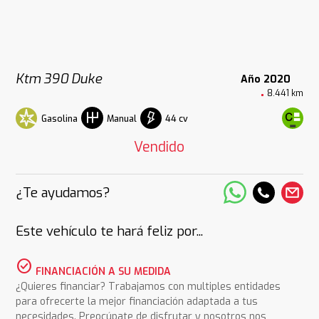
Ktm 390 Duke
Año 2020
8.441 km
Gasolina
44 cv
Manual
Vendido
¿Te ayudamos?
Este vehículo te hará feliz por...
check_circle
FINANCIACIÓN A SU MEDIDA
¿Quieres financiar? Trabajamos con multiples entidades
para ofrecerte la mejor financiación adaptada a tus
necesidades. Preocúpate de disfrutar y nosotros nos