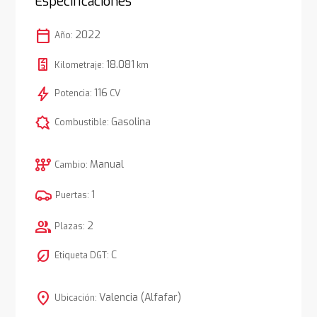
Especificaciones
calendar_today
2022
Año:
18.081
Kilometraje:
km
bolt
116
Potencia:
CV
comic_bubble
Gasolina
Combustible:
auto_transmission
Manual
Cambio:
1
Puertas:
group
2
Plazas:
nest_eco_leaf
C
Etiqueta DGT:
location_on
Valencia (Alfafar)
Ubicación: