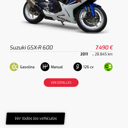
Suzuki GSX-R 600
7.490 €
2011
28.845 km
Gasolina
126 cv
Manual
VER DETALLES
Ver todos los vehículos