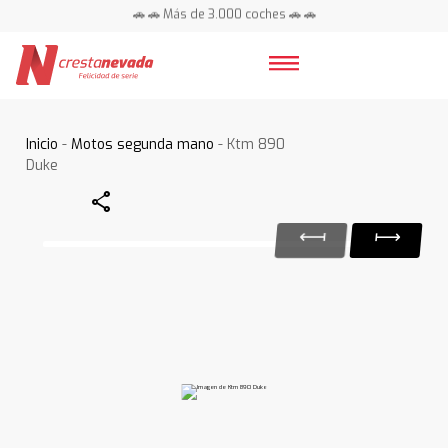
🚗 🚗 Más de 3.000 coches 🚗 🚗
📍 Centros en toda España ⭐
Inicio
-
Motos segunda mano
- Ktm 890
Duke
Share