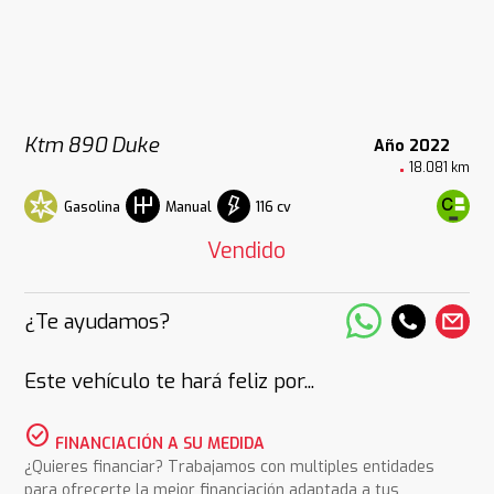
Ktm 890 Duke
Año 2022
18.081 km
Gasolina
116 cv
Manual
Vendido
¿Te ayudamos?
Este vehículo te hará feliz por...
check_circle
FINANCIACIÓN A SU MEDIDA
¿Quieres financiar? Trabajamos con multiples entidades
para ofrecerte la mejor financiación adaptada a tus