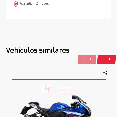
local_police
12
Garantía:
meses
Vehículos similares