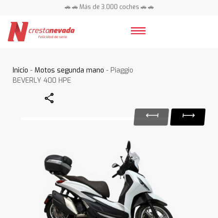
🚗 🚗 Más de 3.000 coches 🚗 🚗
📍 Centros en toda España ⭐
Inicio
-
Motos segunda mano
- Piaggio
BEVERLY 400 HPE
Share