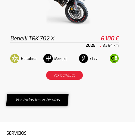
Benelli TRK 702 X
6.100 €
2025
3.764 km
Gasolina
71 cv
Manual
VER DETALLES
Ver todos los vehículos
SERVICIOS