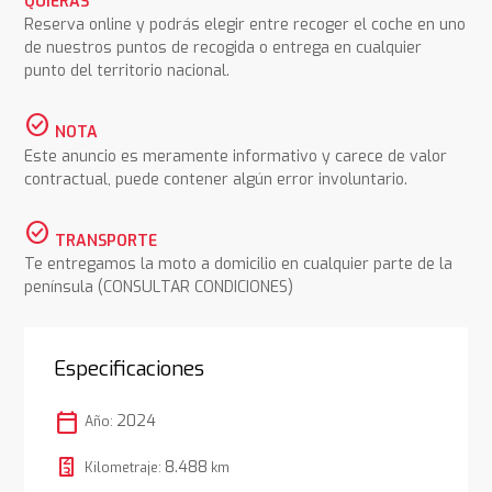
QUIERAS
Reserva online y podrás elegir entre recoger el coche en uno
de nuestros puntos de recogida o entrega en cualquier
punto del territorio nacional.
check_circle
NOTA
Este anuncio es meramente informativo y carece de valor
contractual, puede contener algún error involuntario.
check_circle
TRANSPORTE
Te entregamos la moto a domicilio en cualquier parte de la
península (CONSULTAR CONDICIONES)
Especificaciones
calendar_today
2024
Año:
8.488
Kilometraje:
km