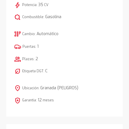
bolt
35
Potencia:
CV
comic_bubble
Gasolina
Combustible:
auto_transmission
Automático
Cambio:
1
Puertas:
group
2
Plazas:
nest_eco_leaf
C
Etiqueta DGT:
location_on
Granada (PELIGROS)
Ubicación:
local_police
12
Garantía:
meses