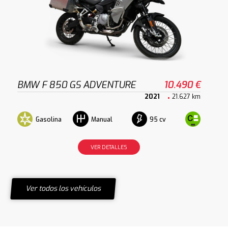
BMW F 850 GS ADVENTURE
10.490 €
2021
21.627 km
Gasolina
95 cv
Manual
VER DETALLES
Ver todos los vehículos