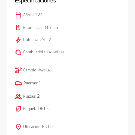
Especificaciones
calendar_today
2024
Año:
817
Kilometraje:
km
bolt
24
Potencia:
CV
comic_bubble
Gasolina
Combustible:
auto_transmission
Manual
Cambio:
1
Puertas:
group
2
Plazas:
nest_eco_leaf
C
Etiqueta DGT:
location_on
Elche
Ubicación: