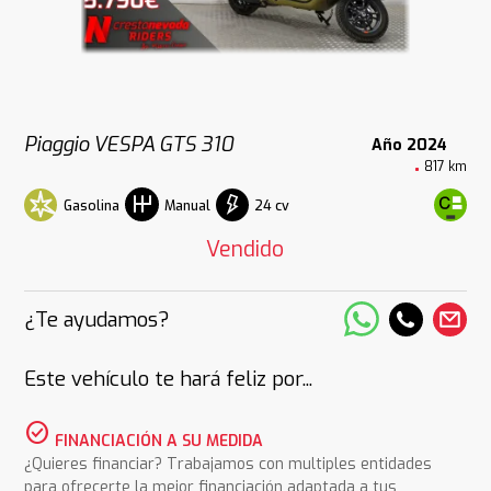
Piaggio VESPA GTS 310
Año 2024
817 km
Gasolina
24 cv
Manual
Vendido
¿Te ayudamos?
Este vehículo te hará feliz por...
check_circle
FINANCIACIÓN A SU MEDIDA
¿Quieres financiar? Trabajamos con multiples entidades
para ofrecerte la mejor financiación adaptada a tus