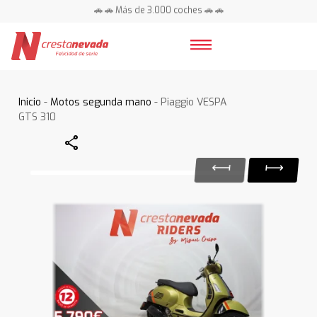
🚗 🚗 Más de 3.000 coches 🚗 🚗
📍 Centros en toda España ⭐
Inicio
-
Motos segunda mano
- Piaggio VESPA
GTS 310
Share