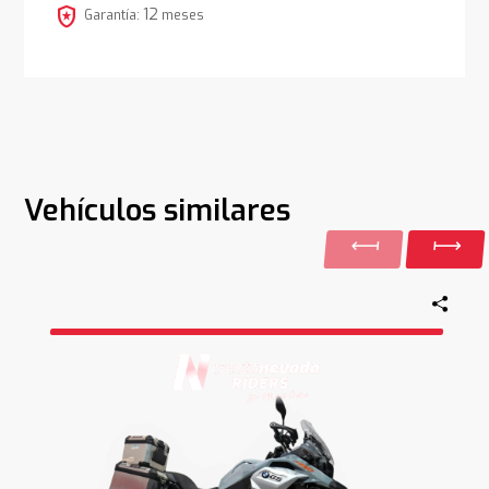
local_police
12
Garantía:
meses
Vehículos similares