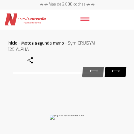
🚗 🚗 Más de 3.000 coches 🚗 🚗
📍 Centros en toda España ⭐
Inicio
-
Motos segunda mano
- Sym CRUISYM
125 ALPHA
Share