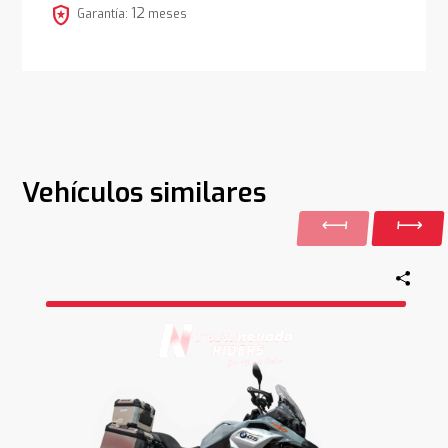
local_police
12
Garantía:
meses
Vehículos similares