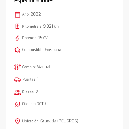
Especificaciones
calendar_today
2022
Año:
9.321
Kilometraje:
km
bolt
15
Potencia:
CV
comic_bubble
Gasolina
Combustible:
auto_transmission
Manual
Cambio:
1
Puertas:
group
2
Plazas:
nest_eco_leaf
C
Etiqueta DGT:
location_on
Granada (PELIGROS)
Ubicación: