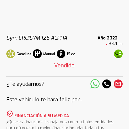
Sym CRUISYM 125 ALPHA
Año 2022
9.321 km
Gasolina
15 cv
Manual
Vendido
¿Te ayudamos?
Este vehículo te hará feliz por...
check_circle
FINANCIACIÓN A SU MEDIDA
¿Quieres financiar? Trabajamos con multiples entidades
para ofrecerte la mejor financiación adaptada a tus