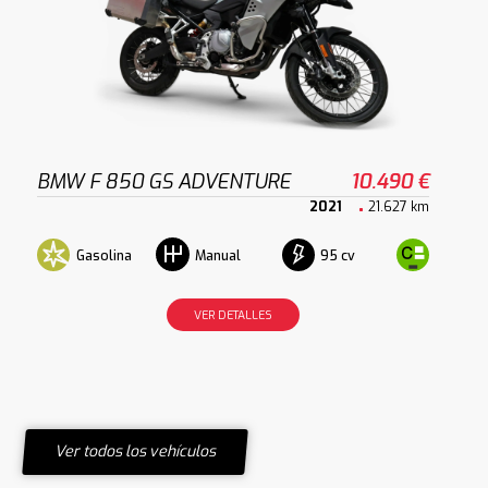
BMW F 850 GS ADVENTURE
10.490 €
2021
21.627 km
Gasolina
95 cv
Manual
VER DETALLES
Ver todos los vehículos