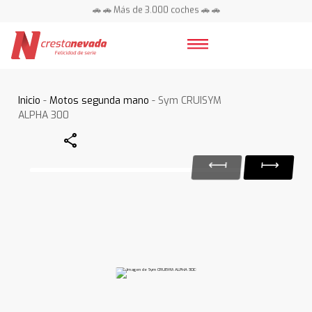
🚗 🚗 Más de 3.000 coches 🚗 🚗
📍 Centros en toda España ⭐
Inicio
-
Motos segunda mano
- Sym CRUISYM
ALPHA 300
Share