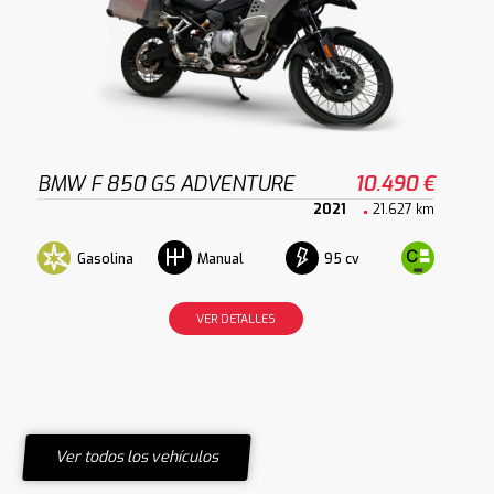
BMW F 850 GS ADVENTURE
10.490 €
2021
21.627 km
Gasolina
95 cv
Manual
VER DETALLES
Ver todos los vehículos