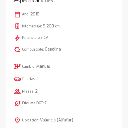
Especificaciones
calendar_today
2018
Año:
9.260
Kilometraje:
km
bolt
27
Potencia:
CV
comic_bubble
Gasolina
Combustible:
auto_transmission
Manual
Cambio:
1
Puertas:
group
2
Plazas:
nest_eco_leaf
C
Etiqueta DGT:
location_on
Valencia (Alfafar)
Ubicación: