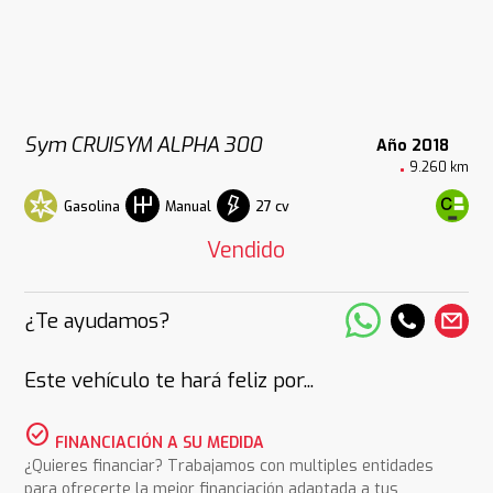
Sym CRUISYM ALPHA 300
Año 2018
9.260 km
Gasolina
27 cv
Manual
Vendido
¿Te ayudamos?
Este vehículo te hará feliz por...
check_circle
FINANCIACIÓN A SU MEDIDA
¿Quieres financiar? Trabajamos con multiples entidades
para ofrecerte la mejor financiación adaptada a tus