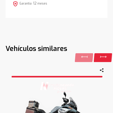
local_police
12
Garantía:
meses
Vehículos similares