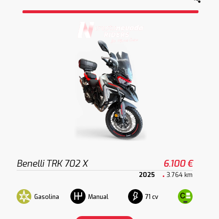
Benelli TRK 702 X
6.100 €
2025
3.764 km
Gasolina
71 cv
Manual