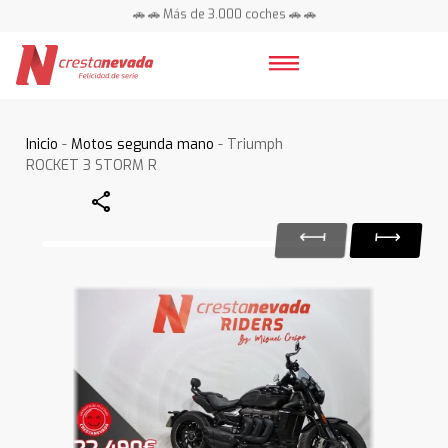
🚗 🚗 Más de 3.000 coches 🚗 🚗
📍 Centros en toda España ⭐
Inicio
-
Motos segunda mano
- Triumph
ROCKET 3 STORM R
Share