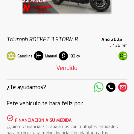
Triumph ROCKET 3 STORM R
Año 2025
4.751 km
Gasolina
182 cv
Manual
Vendido
¿Te ayudamos?
Este vehículo te hará feliz por...
check_circle
FINANCIACIÓN A SU MEDIDA
¿Quieres financiar? Trabajamos con multiples entidades
para ofrecerte la mejor financiación adaptada a tus