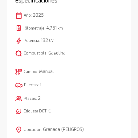
Especificaciones
calendar_today
2025
Año:
4.751
Kilometraje:
km
bolt
182
Potencia:
CV
comic_bubble
Gasolina
Combustible:
auto_transmission
Manual
Cambio:
1
Puertas:
group
2
Plazas:
nest_eco_leaf
C
Etiqueta DGT:
location_on
Granada (PELIGROS)
Ubicación: