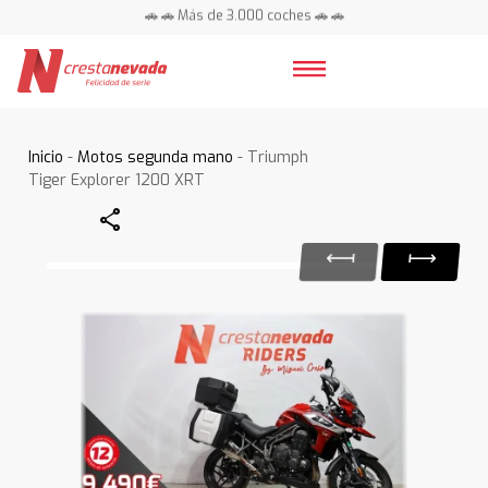
🚗 🚗 Más de 3.000 coches 🚗 🚗
📍 Centros en toda España ⭐
Inicio
-
Motos segunda mano
- Triumph
Tiger Explorer 1200 XRT
Share