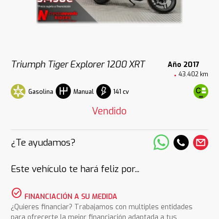
Triumph Tiger Explorer 1200 XRT
Año 2017
43.402 km
Gasolina
141 cv
Manual
Vendido
¿Te ayudamos?
Este vehículo te hará feliz por...
check_circle
FINANCIACIÓN A SU MEDIDA
¿Quieres financiar? Trabajamos con multiples entidades
para ofrecerte la mejor financiación adaptada a tus