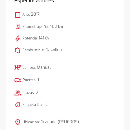
Especificaciones
calendar_today
2017
Año:
43.402
Kilometraje:
km
bolt
141
Potencia:
CV
comic_bubble
Gasolina
Combustible:
auto_transmission
Manual
Cambio:
1
Puertas:
group
2
Plazas:
nest_eco_leaf
C
Etiqueta DGT:
location_on
Granada (PELIGROS)
Ubicación: