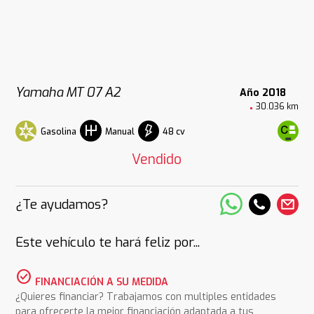
Yamaha MT 07 A2
Año 2018
30.036 km
Gasolina
48 cv
Manual
Vendido
¿Te ayudamos?
Este vehículo te hará feliz por...
check_circle
FINANCIACIÓN A SU MEDIDA
¿Quieres financiar? Trabajamos con multiples entidades
para ofrecerte la mejor financiación adaptada a tus