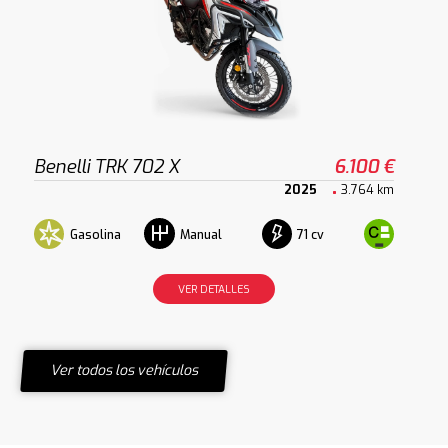
Benelli TRK 702 X
6.100 €
2025
3.764 km
Gasolina
71 cv
Manual
VER DETALLES
Ver todos los vehículos