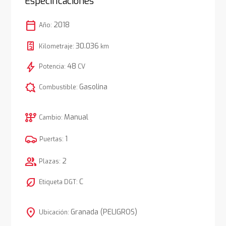
Especificaciones
calendar_today
2018
Año:
30.036
Kilometraje:
km
bolt
48
Potencia:
CV
comic_bubble
Gasolina
Combustible:
auto_transmission
Manual
Cambio:
1
Puertas:
group
2
Plazas:
nest_eco_leaf
C
Etiqueta DGT:
location_on
Granada (PELIGROS)
Ubicación: