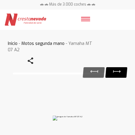
🚗 🚗 Más de 3.000 coches 🚗 🚗
📍 Centros en toda España ⭐
Inicio
-
Motos segunda mano
- Yamaha MT
07 A2
Share