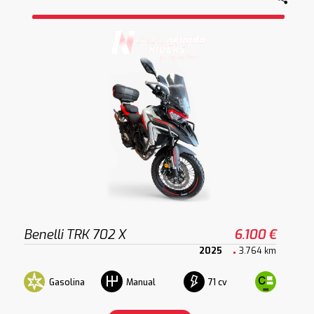
Benelli TRK 702 X
6.100 €
2025
3.764 km
Gasolina
71 cv
Manual