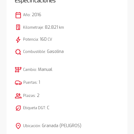
Especificaciones
calendar_today
2016
Año:
82.821
Kilometraje:
km
bolt
160
Potencia:
CV
comic_bubble
Gasolina
Combustible:
auto_transmission
Manual
Cambio:
1
Puertas:
group
2
Plazas:
nest_eco_leaf
C
Etiqueta DGT:
location_on
Granada (PELIGROS)
Ubicación: