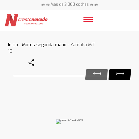
🚗 🚗 Más de 3.000 coches 🚗 🚗
📍 Centros en toda España ⭐
Inicio
-
Motos segunda mano
- Yamaha MT
10
Share