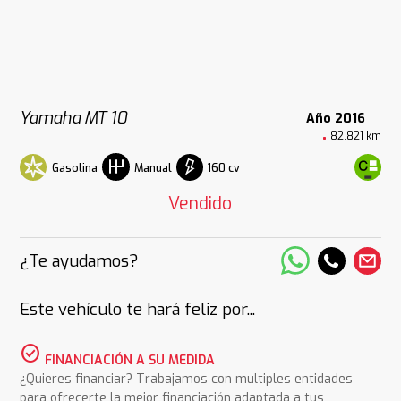
Yamaha MT 10
Año 2016
82.821 km
Gasolina
160 cv
Manual
Vendido
¿Te ayudamos?
Este vehículo te hará feliz por...
check_circle
FINANCIACIÓN A SU MEDIDA
¿Quieres financiar? Trabajamos con multiples entidades
para ofrecerte la mejor financiación adaptada a tus