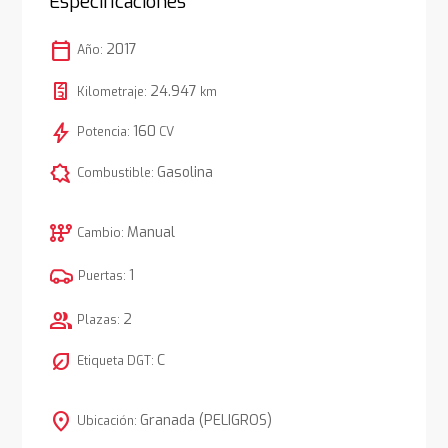
Especificaciones
calendar_today
2017
Año:
24.947
Kilometraje:
km
bolt
160
Potencia:
CV
comic_bubble
Gasolina
Combustible:
auto_transmission
Manual
Cambio:
1
Puertas:
group
2
Plazas:
nest_eco_leaf
C
Etiqueta DGT:
location_on
Granada (PELIGROS)
Ubicación: