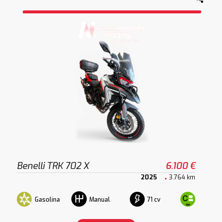
Benelli TRK 702 X
6.100 €
2025
3.764 km
Gasolina
71 cv
Manual