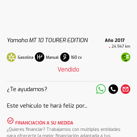
Yamaha MT 10 TOURER EDITION
Año 2017
24.947 km
Gasolina
160 cv
Manual
Vendido
¿Te ayudamos?
Este vehículo te hará feliz por...
check_circle
FINANCIACIÓN A SU MEDIDA
¿Quieres financiar? Trabajamos con multiples entidades
para ofrecerte la mejor financiación adaptada a tus