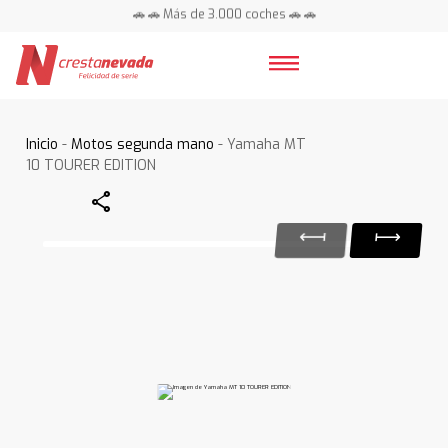
🚗 🚗 Más de 3.000 coches 🚗 🚗
📍 Centros en toda España ⭐
Inicio
-
Motos segunda mano
- Yamaha MT
10 TOURER EDITION
Share