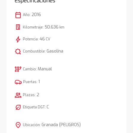
Especificaciones
calendar_today
2016
Año:
50.636
Kilometraje:
km
bolt
46
Potencia:
CV
comic_bubble
Gasolina
Combustible:
auto_transmission
Manual
Cambio:
1
Puertas:
group
2
Plazas:
nest_eco_leaf
C
Etiqueta DGT:
location_on
Granada (PELIGROS)
Ubicación: