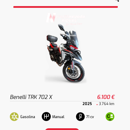
Benelli TRK 702 X
6.100 €
2025
3.764 km
Gasolina
71 cv
Manual