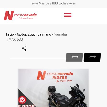
🚗 🚗 Más de 3.000 coches 🚗 🚗
📍 Centros en toda España ⭐
Inicio
-
Motos segunda mano
- Yamaha
TMAX 530
Share