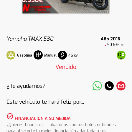
Yamaha TMAX 530
Año 2016
50.636 km
Gasolina
46 cv
Manual
Vendido
¿Te ayudamos?
Este vehículo te hará feliz por...
check_circle
FINANCIACIÓN A SU MEDIDA
¿Quieres financiar? Trabajamos con multiples entidades
para ofrecerte la mejor financiación adaptada a tus