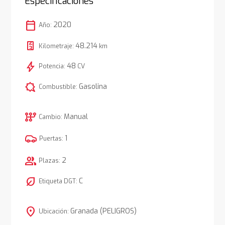
Especificaciones
calendar_today
2020
Año:
48.214
Kilometraje:
km
bolt
48
Potencia:
CV
comic_bubble
Gasolina
Combustible:
auto_transmission
Manual
Cambio:
1
Puertas:
group
2
Plazas:
nest_eco_leaf
C
Etiqueta DGT:
location_on
Granada (PELIGROS)
Ubicación: