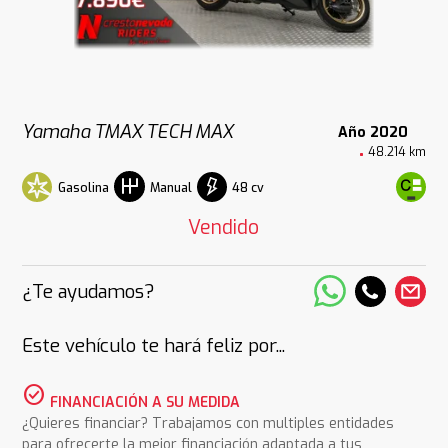
Yamaha TMAX TECH MAX
Año 2020
48.214 km
Gasolina
48 cv
Manual
Vendido
¿Te ayudamos?
Este vehículo te hará feliz por...
check_circle
FINANCIACIÓN A SU MEDIDA
¿Quieres financiar? Trabajamos con multiples entidades
para ofrecerte la mejor financiación adaptada a tus