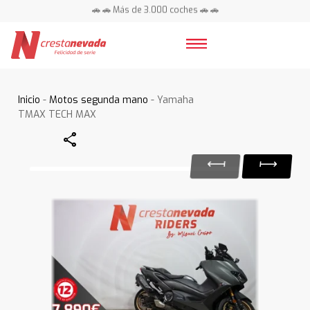
🚗 🚗 Más de 3.000 coches 🚗 🚗
📍 Centros en toda España ⭐
Inicio
-
Motos segunda mano
- Yamaha
TMAX TECH MAX
Share