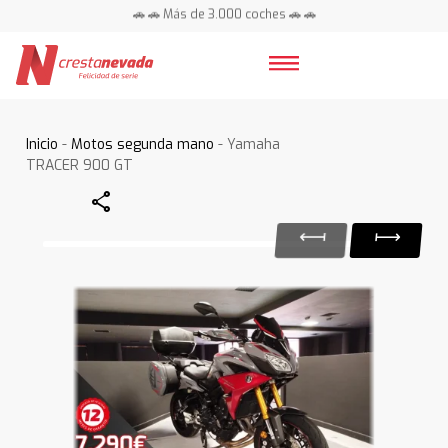
🚗 🚗 Más de 3.000 coches 🚗 🚗
📍 Centros en toda España ⭐
Inicio
-
Motos segunda mano
- Yamaha
TRACER 900 GT
Share