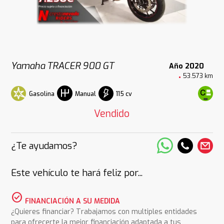
Yamaha TRACER 900 GT
Año 2020
53.573 km
Gasolina
115 cv
Manual
Vendido
¿Te ayudamos?
Este vehículo te hará feliz por...
check_circle
FINANCIACIÓN A SU MEDIDA
¿Quieres financiar? Trabajamos con multiples entidades
para ofrecerte la mejor financiación adaptada a tus