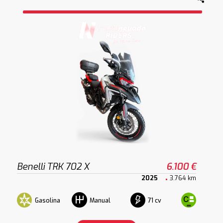
Benelli TRK 702 X
6.100 €
2025
3.764 km
Gasolina
71 cv
Manual