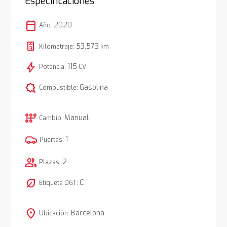
Especificaciones
calendar_today
2020
Año:
53.573
Kilometraje:
km
bolt
115
Potencia:
CV
comic_bubble
Gasolina
Combustible:
auto_transmission
Manual
Cambio:
1
Puertas:
group
2
Plazas:
nest_eco_leaf
C
Etiqueta DGT:
location_on
Barcelona
Ubicación: