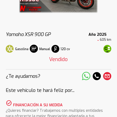
Yamaha XSR 900 GP
Año 2025
605 km
Gasolina
120 cv
Manual
Vendido
¿Te ayudamos?
Este vehículo te hará feliz por...
check_circle
FINANCIACIÓN A SU MEDIDA
¿Quieres financiar? Trabajamos con multiples entidades
para ofrecerte la mejor financiación adaptada a tus