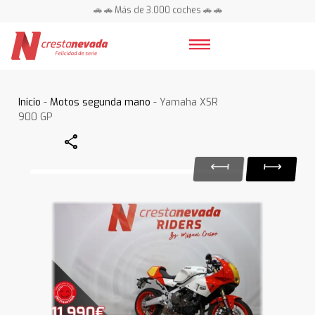
🚗 🚗 Más de 3.000 coches 🚗 🚗
📍 Centros en toda España ⭐
Inicio
-
Motos segunda mano
- Yamaha XSR
900 GP
Share