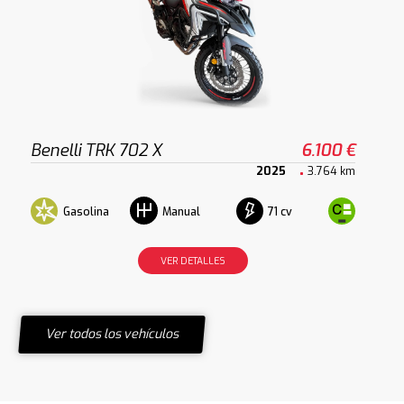
Benelli TRK 702 X
6.100 €
2025
3.764 km
Gasolina
71 cv
Manual
VER DETALLES
Ver todos los vehículos