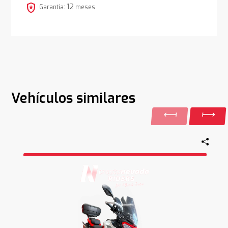
local_police
12
Garantía:
meses
Vehículos similares