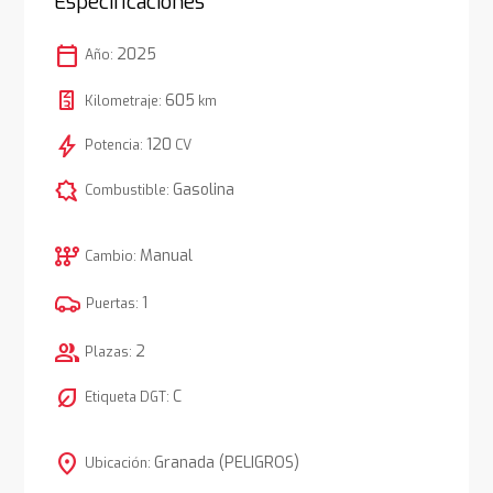
Especificaciones
calendar_today
2025
Año:
605
Kilometraje:
km
bolt
120
Potencia:
CV
comic_bubble
Gasolina
Combustible:
auto_transmission
Manual
Cambio:
1
Puertas:
group
2
Plazas:
nest_eco_leaf
C
Etiqueta DGT:
location_on
Granada (PELIGROS)
Ubicación: