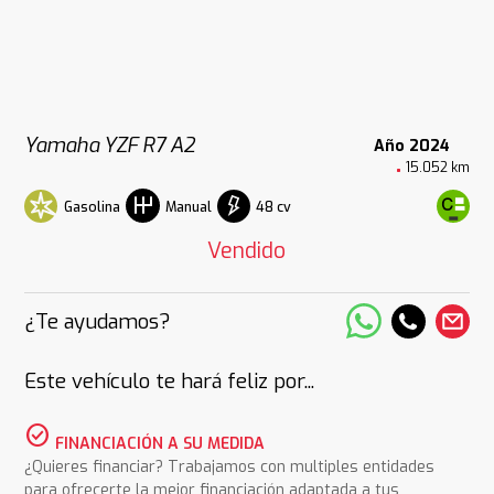
Yamaha YZF R7 A2
Año 2024
15.052 km
Gasolina
48 cv
Manual
Vendido
¿Te ayudamos?
Este vehículo te hará feliz por...
check_circle
FINANCIACIÓN A SU MEDIDA
¿Quieres financiar? Trabajamos con multiples entidades
para ofrecerte la mejor financiación adaptada a tus