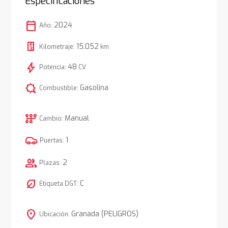
Especificaciones
calendar_today
2024
Año:
15.052
Kilometraje:
km
bolt
48
Potencia:
CV
comic_bubble
Gasolina
Combustible:
auto_transmission
Manual
Cambio:
1
Puertas:
group
2
Plazas:
nest_eco_leaf
C
Etiqueta DGT:
location_on
Granada (PELIGROS)
Ubicación: