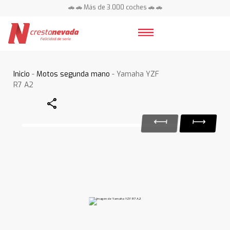
🚗 🚗 Más de 3.000 coches 🚗 🚗
📍 Centros en toda España ⭐
Inicio
-
Motos segunda mano
- Yamaha YZF
R7 A2
Share