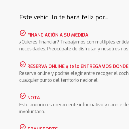
Este vehículo te hará feliz por...
check_circle
FINANCIACIÓN A SU MEDIDA
¿Quieres financiar? Trabajamos con multiples entida
necesidades. Preocúpate de disfrutar y nosotros n
check_circle
RESERVA ONLINE y te lo ENTREGAMOS DONDE
Reserva online y podrás elegir entre recoger el coc
cualquier punto del territorio nacional.
check_circle
NOTA
Este anuncio es meramente informativo y carece de 
involuntario.
check_circle