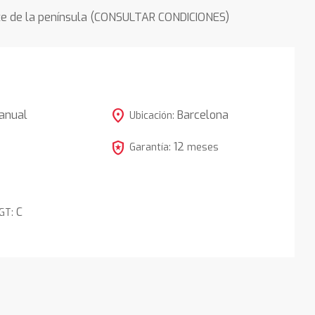
rte de la península (CONSULTAR CONDICIONES)
location_on
anual
Barcelona
Ubicación:
local_police
12
Garantía:
meses
C
DGT: