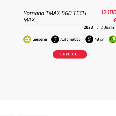
12.10
Yamaha TMAX 560 TECH
MAX
2023
12.083 k
Gasolina
Automático
48 cv
VER DETALLES