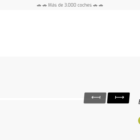
🚗 🚗 Más de 3.000 coches 🚗 🚗
📍 Centros en toda España ⭐