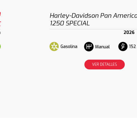
0
Harley-Davidson Pan Americ
1250 SPECIAL
€
m
2026
Gasolina
152
Manual
VER DETALLES