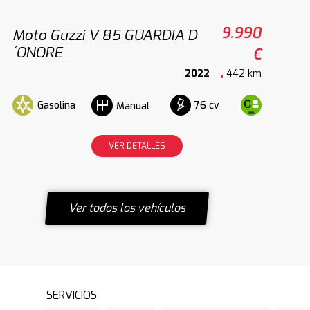
9.990
Moto Guzzi V 85 GUARDIA D
´ONORE
€
2022
442 km
Gasolina
76 cv
Manual
VER DETALLES
Ver todos los vehículos
SERVICIOS