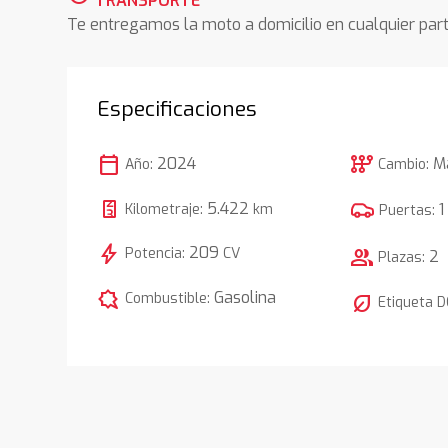
TRANSPORTE
Te entregamos la moto a domicilio en cualquier pa
Especificaciones
calendar_today
auto_transmission
2024
M
Año:
Cambio:
5.422
1
Kilometraje:
km
Puertas:
bolt
209
Potencia:
CV
group
2
Plazas:
comic_bubble
Gasolina
Combustible:
nest_eco_leaf
Etiqueta 