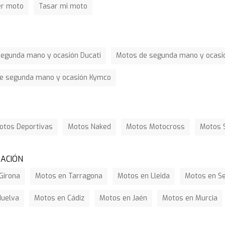
er moto
Tasar mi moto
egunda mano y ocasión Ducati
Motos de segunda mano y ocasió
e segunda mano y ocasión Kymco
otos Deportivas
Motos Naked
Motos Motocross
Motos 
ZACIÓN
Girona
Motos en Tarragona
Motos en Lleida
Motos en Se
Huelva
Motos en Cádiz
Motos en Jaén
Motos en Murcia