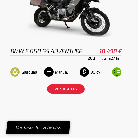
BMW F 850 GS ADVENTURE
10.490 €
2021
21.627 km
Gasolina
95 cv
Manual
VER DETALLES
Ver todos los vehículos