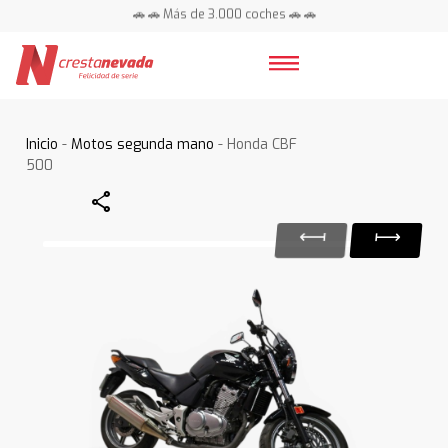
🚗 🚗 Más de 3.000 coches 🚗 🚗
📍 Centros en toda España ⭐
Inicio
-
Motos segunda mano
- Honda CBF
500
Share