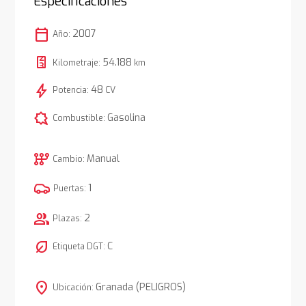
Especificaciones
calendar_today
2007
Año:
54.188
Kilometraje:
km
bolt
48
Potencia:
CV
comic_bubble
Gasolina
Combustible:
auto_transmission
Manual
Cambio:
1
Puertas:
group
2
Plazas:
nest_eco_leaf
C
Etiqueta DGT:
location_on
Granada (PELIGROS)
Ubicación: