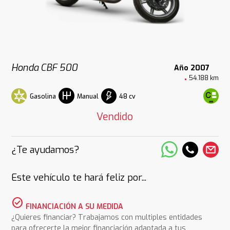
Honda CBF 500
Año 2007
54.188 km
Gasolina
48 cv
Manual
Vendido
¿Te ayudamos?
Este vehículo te hará feliz por...
check_circle
FINANCIACIÓN A SU MEDIDA
¿Quieres financiar? Trabajamos con multiples entidades
para ofrecerte la mejor financiación adaptada a tus