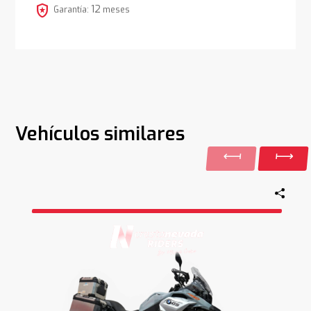
local_police
12
Garantía:
meses
Vehículos similares