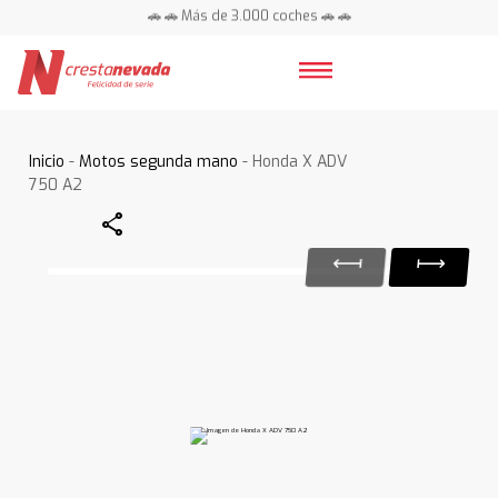
🚗 🚗 Más de 3.000 coches 🚗 🚗
📍 Centros en toda España ⭐
Inicio
-
Motos segunda mano
- Honda X ADV
750 A2
Share