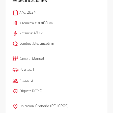
Especificaciones
calendar_today
2024
Año:
4.408
Kilometraje:
km
bolt
48
Potencia:
CV
comic_bubble
Gasolina
Combustible:
auto_transmission
Manual
Cambio:
1
Puertas:
group
2
Plazas:
nest_eco_leaf
C
Etiqueta DGT:
location_on
Granada (PELIGROS)
Ubicación: