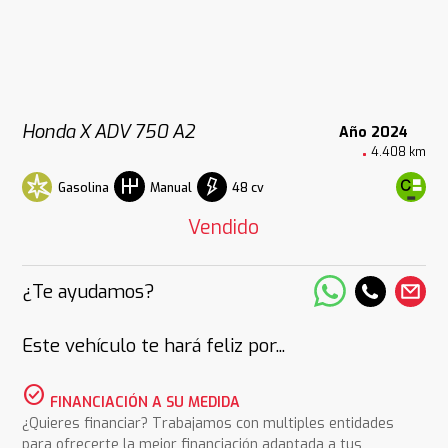
Honda X ADV 750 A2
Año 2024
4.408 km
Gasolina
48 cv
Manual
Vendido
¿Te ayudamos?
Este vehículo te hará feliz por...
check_circle
FINANCIACIÓN A SU MEDIDA
¿Quieres financiar? Trabajamos con multiples entidades
para ofrecerte la mejor financiación adaptada a tus