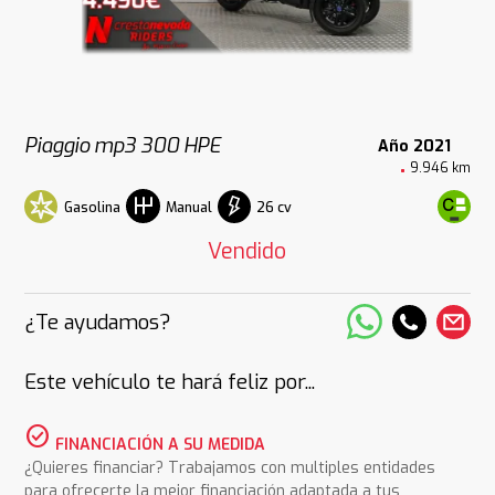
Piaggio mp3 300 HPE
Año 2021
9.946 km
Gasolina
26 cv
Manual
Vendido
¿Te ayudamos?
Este vehículo te hará feliz por...
check_circle
FINANCIACIÓN A SU MEDIDA
¿Quieres financiar? Trabajamos con multiples entidades
para ofrecerte la mejor financiación adaptada a tus