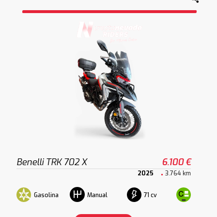
Benelli TRK 702 X
6.100 €
2025
3.764 km
Gasolina
71 cv
Manual