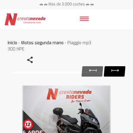
🚗 🚗 Más de 3.000 coches 🚗 🚗
📍 Centros en toda España ⭐
Inicio
-
Motos segunda mano
- Piaggio mp3
300 HPE
Share