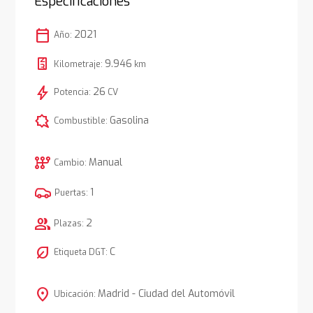
Especificaciones
calendar_today
2021
Año:
9.946
Kilometraje:
km
bolt
26
Potencia:
CV
comic_bubble
Gasolina
Combustible:
auto_transmission
Manual
Cambio:
1
Puertas:
group
2
Plazas:
nest_eco_leaf
C
Etiqueta DGT:
location_on
Madrid - Ciudad del Automóvil
Ubicación: