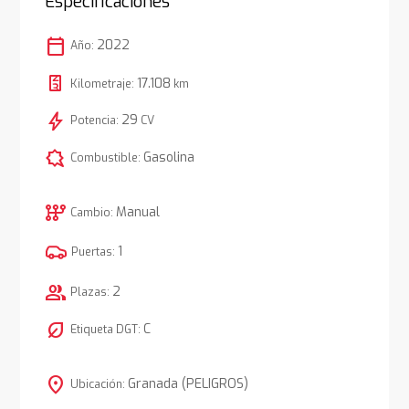
Especificaciones
calendar_today
2022
Año:
17.108
Kilometraje:
km
bolt
29
Potencia:
CV
comic_bubble
Gasolina
Combustible:
auto_transmission
Manual
Cambio:
1
Puertas:
group
2
Plazas:
nest_eco_leaf
C
Etiqueta DGT:
location_on
Granada (PELIGROS)
Ubicación: