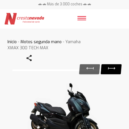
🚗 🚗 Más de 3.000 coches 🚗 🚗
📍 Centros en toda España ⭐
Inicio
-
Motos segunda mano
- Yamaha
XMAX 300 TECH MAX
Share