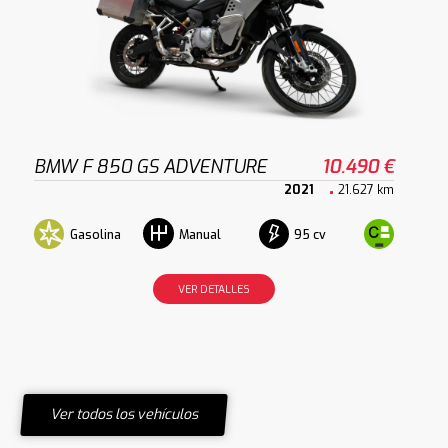
BMW F 850 GS ADVENTURE
10.490 €
2021
21.627 km
Gasolina
95 cv
Manual
VER DETALLES
Ver todos los vehículos