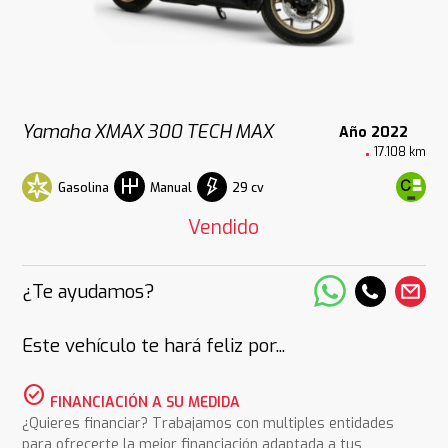
Yamaha XMAX 300 TECH MAX
Año 2022
17.108 km
Gasolina
29 cv
Manual
Vendido
¿Te ayudamos?
Este vehículo te hará feliz por...
check_circle
FINANCIACIÓN A SU MEDIDA
¿Quieres financiar? Trabajamos con multiples entidades
para ofrecerte la mejor financiación adaptada a tus