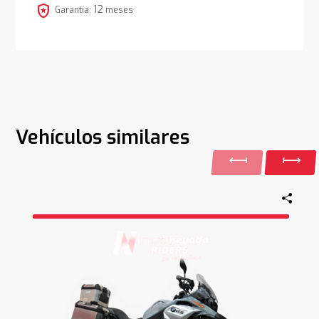
local_police
12
Garantía:
meses
Vehículos similares