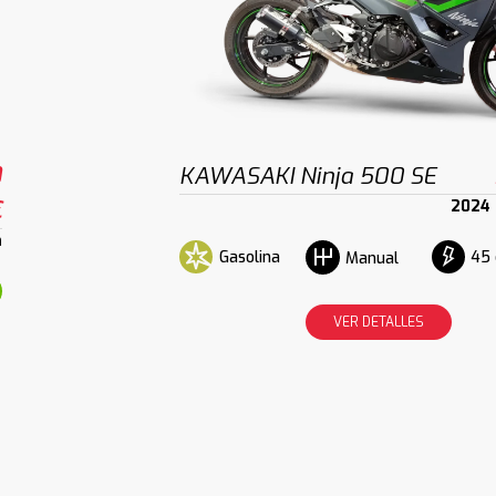
0
KAWASAKI Ninja 500 SE
€
2024
m
Gasolina
45 
Manual
VER DETALLES