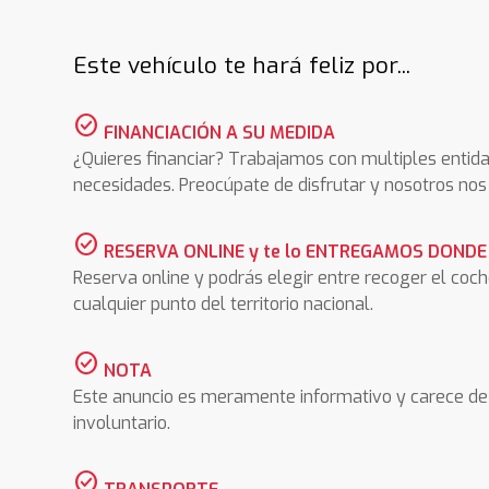
Este vehículo te hará feliz por...
check_circle
FINANCIACIÓN A SU MEDIDA
¿Quieres financiar? Trabajamos con multiples entida
necesidades. Preocúpate de disfrutar y nosotros n
check_circle
RESERVA ONLINE y te lo ENTREGAMOS DONDE
Reserva online y podrás elegir entre recoger el coc
cualquier punto del territorio nacional.
check_circle
NOTA
Este anuncio es meramente informativo y carece de 
involuntario.
check_circle