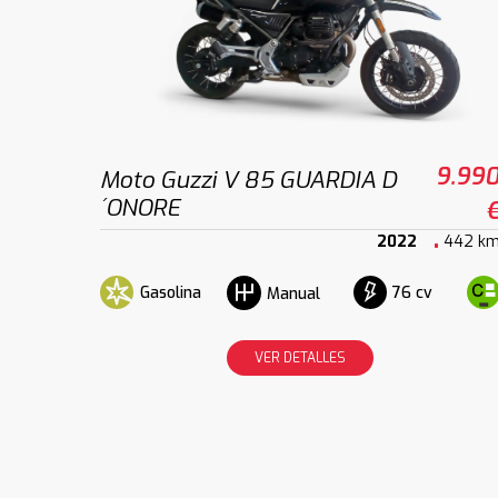
9.99
Moto Guzzi V 85 GUARDIA D
´ONORE
2022
442 k
Gasolina
76 cv
Manual
VER DETALLES