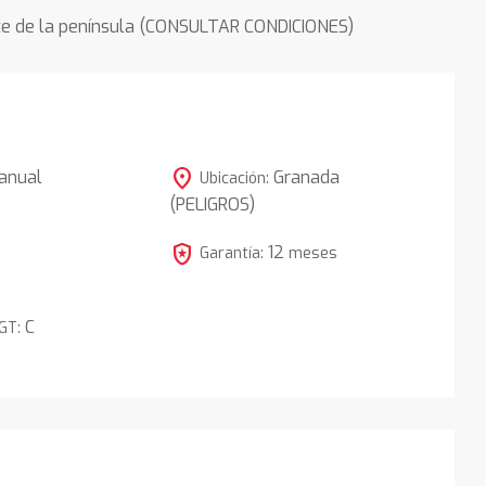
rte de la península (CONSULTAR CONDICIONES)
location_on
anual
Granada
Ubicación:
(PELIGROS)
local_police
12
Garantía:
meses
C
DGT: