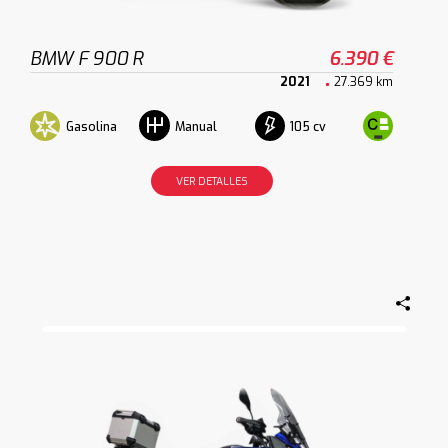
BMW F 900 R
6.390 €
2021
27.369 km
Gasolina
105 cv
Manual
VER DETALLES