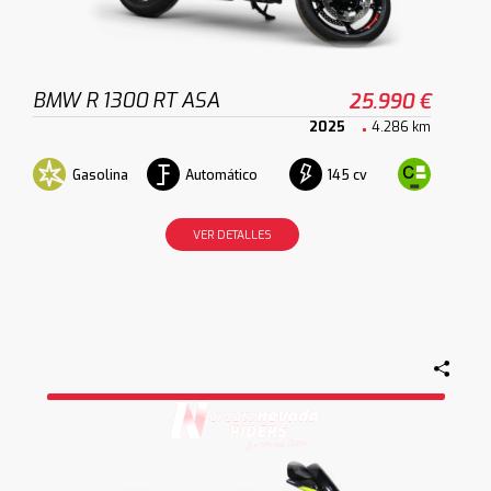
BMW R 1300 RT ASA
25.990 €
2025
4.286 km
Gasolina
Automático
145 cv
VER DETALLES