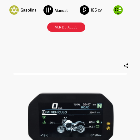
Gasolina
165 cv
Manual
VER DETALLES