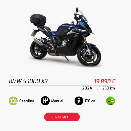
BMW S 1000 XR
19.890 €
2024
11.260 km
Gasolina
170 cv
Manual
VER DETALLES