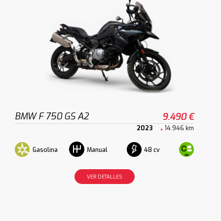
BMW F 750 GS A2
9.490 €
2023
14.946 km
Gasolina
48 cv
Manual
VER DETALLES