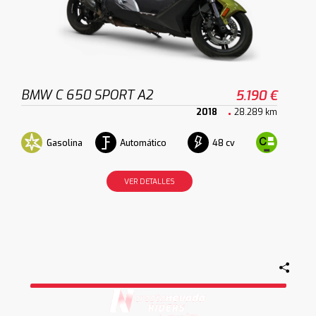
BMW C 650 SPORT A2
5.190 €
2018
28.289 km
Gasolina
Automático
48 cv
VER DETALLES