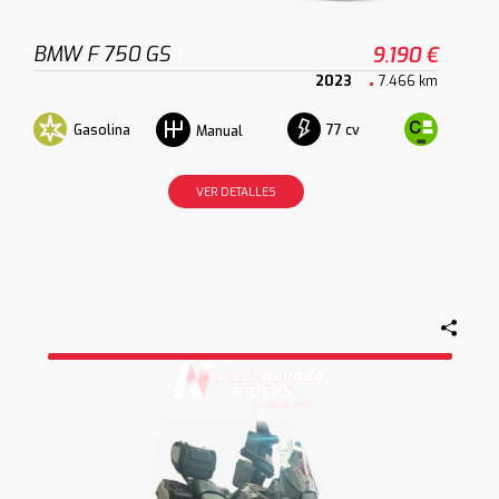
BMW F 750 GS
9.190 €
2023
7.466 km
Gasolina
77 cv
Manual
VER DETALLES