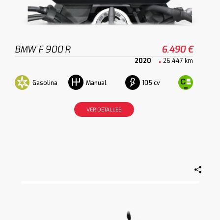
BMW F 900 R
6.490 €
2020
26.447 km
Gasolina
105 cv
Manual
VER DETALLES