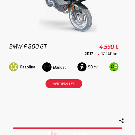
BMW F 800 GT
4.590 €
2017
87.240 km
Gasolina
90 cv
Manual
VER DETALLES