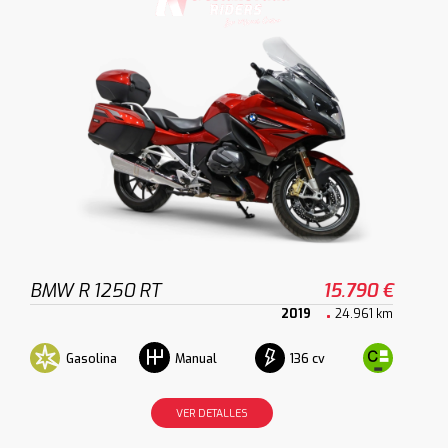
BMW R 1250 RT
15.790 €
2019
24.961 km
Gasolina
136 cv
Manual
VER DETALLES