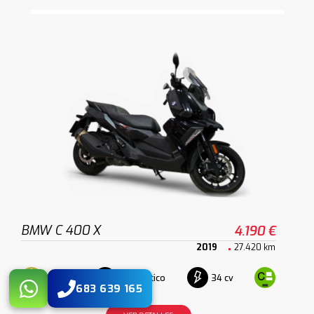
BMW C 400 X
4.190 €
2019
27.420 km
Gasolina
Automático
34 cv
683 639 165