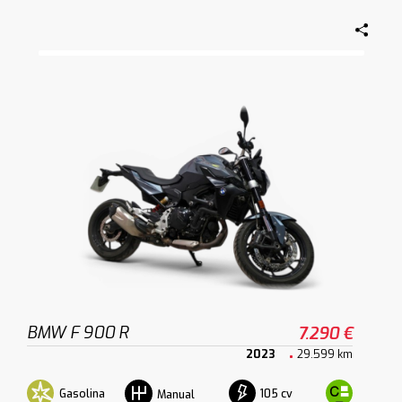
BMW F 900 R
7.290 €
2023
29.599 km
Gasolina
105 cv
Manual