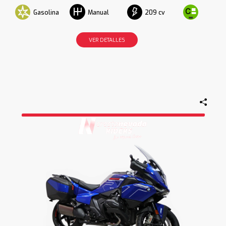
Gasolina
209 cv
Manual
VER DETALLES