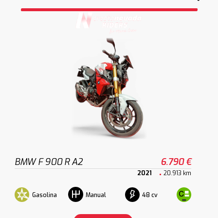
BMW F 900 R A2
6.790 €
2021
20.913 km
Gasolina
48 cv
Manual