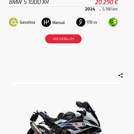
BMW S 1000 XR
20.290 €
2024
5.981 km
Gasolina
170 cv
Manual
VER DETALLES