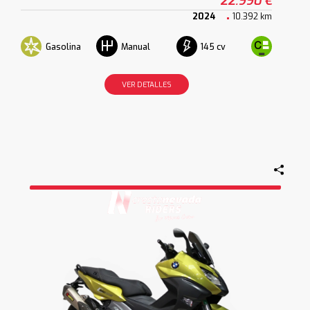
22.990 €
2024
10.392 km
Gasolina
145 cv
Manual
VER DETALLES