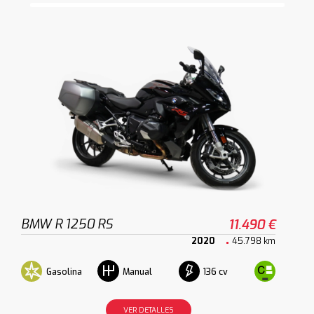
BMW R 1250 RS
11.490 €
2020
45.798 km
Gasolina
136 cv
Manual
VER DETALLES