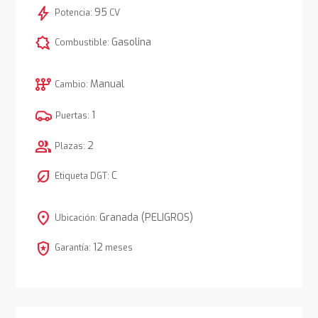
bolt
95
Potencia:
CV
comic_bubble
Gasolina
Combustible:
auto_transmission
Manual
Cambio:
1
Puertas:
group
2
Plazas:
nest_eco_leaf
C
Etiqueta DGT:
location_on
Granada (PELIGROS)
Ubicación:
local_police
12
Garantía:
meses