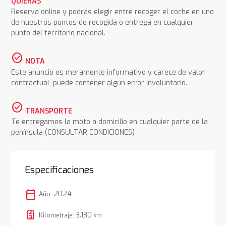
QUIERAS
Reserva online y podrás elegir entre recoger el coche en uno
de nuestros puntos de recogida o entrega en cualquier
punto del territorio nacional.
check_circle
NOTA
Este anuncio es meramente informativo y carece de valor
contractual, puede contener algún error involuntario.
check_circle
TRANSPORTE
Te entregamos la moto a domicilio en cualquier parte de la
península (CONSULTAR CONDICIONES)
Especificaciones
calendar_today
2024
Año:
3.130
Kilometraje:
km