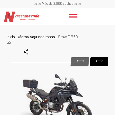
🚗 🚗 Más de 3.000 coches 🚗 🚗
📍 Centros en toda España ⭐
Inicio
-
Motos segunda mano
- Bmw F 850
GS
Share