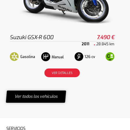
Suzuki GSX-R 600
7.490 €
2011
28.845 km
Gasolina
126 cv
Manual
VER DETALLES
Ver todos los vehículos
SERVICIOS