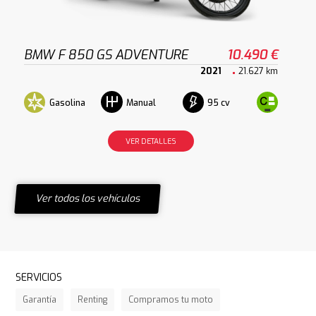
BMW F 850 GS ADVENTURE
10.490 €
2021
21.627 km
Gasolina
95 cv
Manual
VER DETALLES
Ver todos los vehículos
SERVICIOS
Garantía
Renting
Compramos tu moto