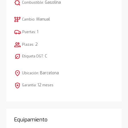
comic_bubble
Gasolina
Combustible:
auto_transmission
Manual
Cambio:
1
Puertas:
group
2
Plazas:
nest_eco_leaf
C
Etiqueta DGT:
location_on
Barcelona
Ubicación:
local_police
12
Garantía:
meses
Equipamiento