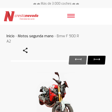
🚗 🚗 Más de 3.000 coches 🚗 🚗
📍 Centros en toda España ⭐
Inicio
-
Motos segunda mano
- Bmw F 900 R
A2
Share