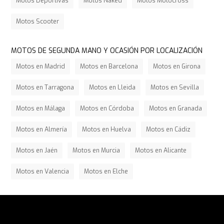
Motos Deportivas
Motos Naked
Motos Motocross
Motos Scooter
MOTOS DE SEGUNDA MANO Y OCASIÓN POR LOCALIZACIÓN
Motos en Madrid
Motos en Barcelona
Motos en Girona
Motos en Tarragona
Motos en Lleida
Motos en Sevilla
Motos en Málaga
Motos en Córdoba
Motos en Granada
Motos en Almería
Motos en Huelva
Motos en Cádiz
Motos en Jaén
Motos en Murcia
Motos en Alicante
Motos en Valencia
Motos en Elche