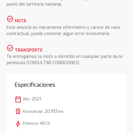
punto del territorio nacional.
check_circle
NOTA
Este anuncio es meramente informativo y carece de valor
contractual, puede contener algún error involuntario.
check_circle
TRANSPORTE
Te entregamos la moto a domicilio en cualquier parte de la
península (CONSULTAR CONDICIONES)
Especificaciones
calendar_today
2021
Año:
20.913
Kilometraje:
km
bolt
48
Potencia:
CV