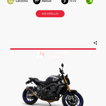
Gasolina
111 cv
Manual
VER DETALLES