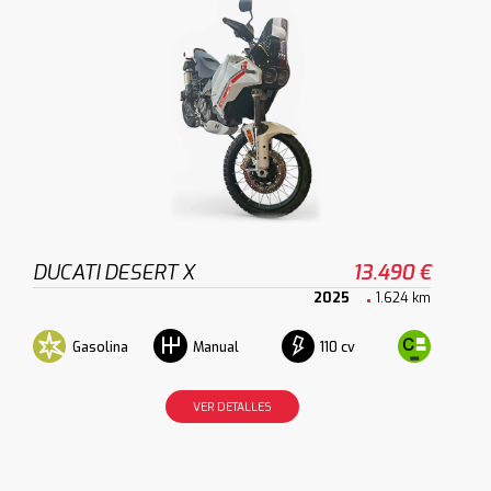
DUCATI DESERT X
13.490 €
2025
1.624 km
Gasolina
110 cv
Manual
VER DETALLES