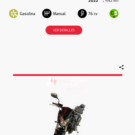
2022
442 km
Gasolina
76 cv
Manual
VER DETALLES