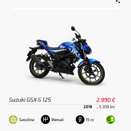
Suzuki GSX-S 125
2.990 €
2018
5.308 km
Gasolina
15 cv
Manual