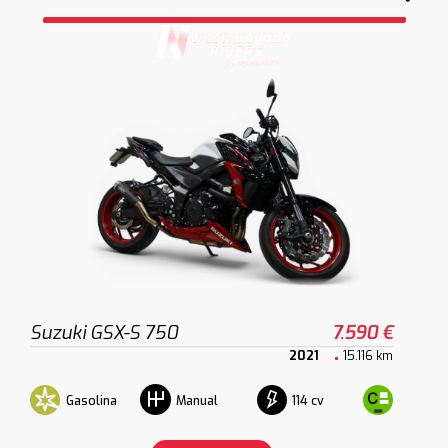
Suzuki GSX-S 750
7.590 €
2021
15.116 km
Gasolina
114 cv
Manual