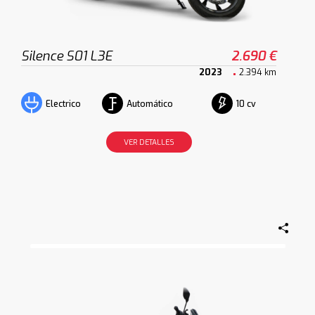
Silence S01 L3E
2.690 €
2023
2.394 km
Automático
10 cv
Electrico
VER DETALLES