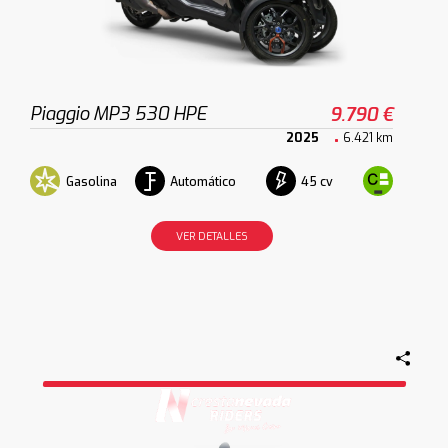
Piaggio MP3 530 HPE
9.790 €
2025
6.421 km
Gasolina
Automático
45 cv
VER DETALLES