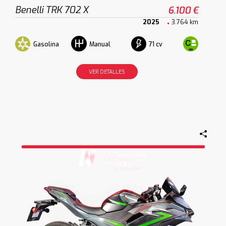
Benelli TRK 702 X
6.100 €
2025
3.764 km
Gasolina
71 cv
Manual
VER DETALLES