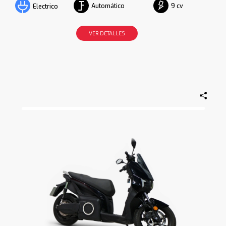
Automático
9 cv
Electrico
VER DETALLES