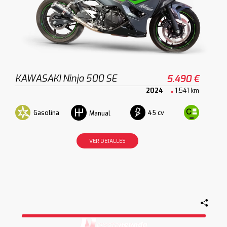
KAWASAKI Ninja 500 SE
5.490 €
2024
1.541 km
Gasolina
45 cv
Manual
VER DETALLES