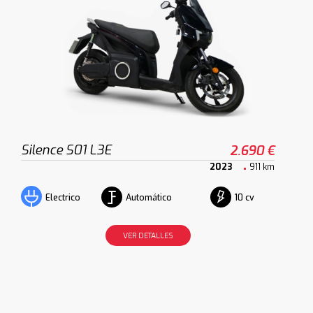
Silence S01 L3E
2.690 €
2023
911 km
Automático
10 cv
Electrico
VER DETALLES