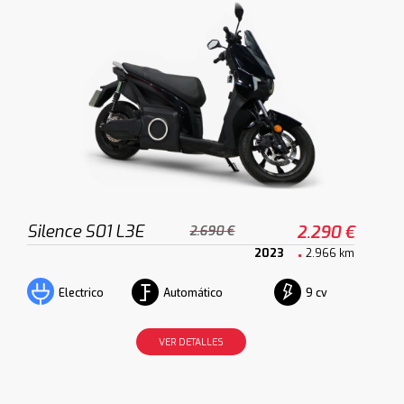
Silence S01 L3E
2.290 €
2.690 €
2023
2.966 km
Automático
9 cv
Electrico
VER DETALLES