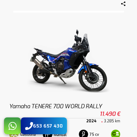
Yamaha TENERE 700 WORLD RALLY
11.490 €
2024
3.285 km
653 657 430
Gasolina
75 cv
Manual