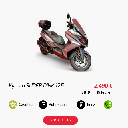
Kymco SUPER DINK 125
2.490 €
2019
19.140 km
Gasolina
Automático
14 cv
VER DETALLES