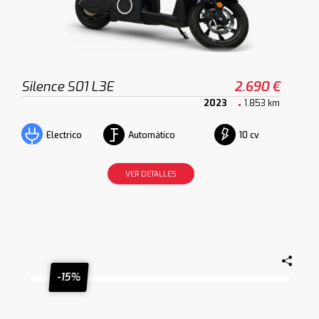
Silence S01 L3E
2.690 €
2023
1.853 km
Automático
10 cv
Electrico
VER DETALLES
-15%