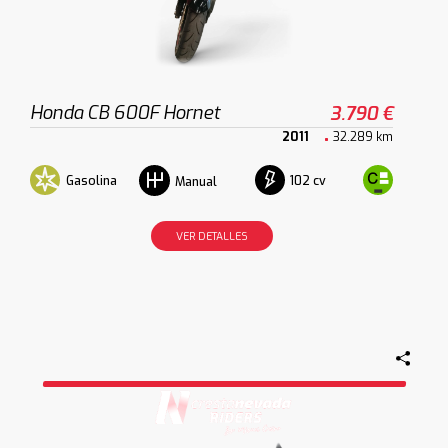
Honda CB 600F Hornet
3.790 €
2011
32.289 km
Gasolina
102 cv
Manual
VER DETALLES