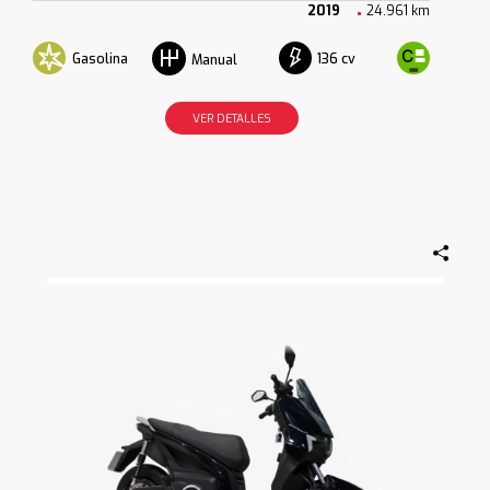
2019
24.961 km
Gasolina
136 cv
Manual
VER DETALLES