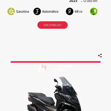
2023
12.083 km
Gasolina
Automático
48 cv
VER DETALLES