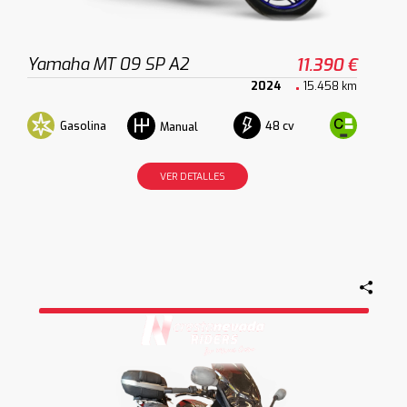
Yamaha MT 09 SP A2
11.390 €
2024
15.458 km
Gasolina
48 cv
Manual
VER DETALLES