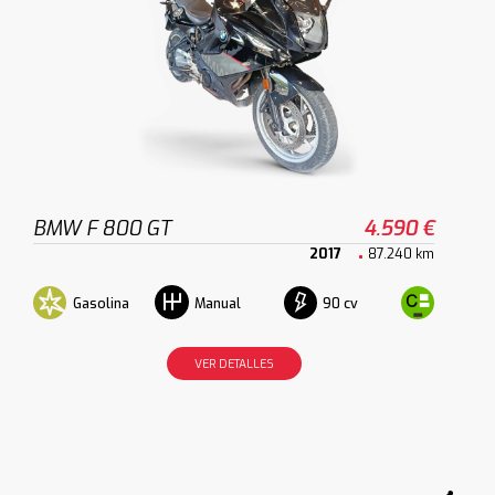
BMW F 800 GT
4.590 €
2017
87.240 km
Gasolina
90 cv
Manual
VER DETALLES