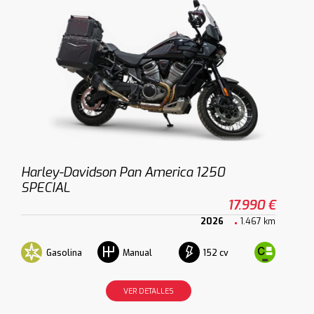
Harley-Davidson Pan America 1250
SPECIAL
17.990 €
2026
1.467 km
Gasolina
152 cv
Manual
VER DETALLES