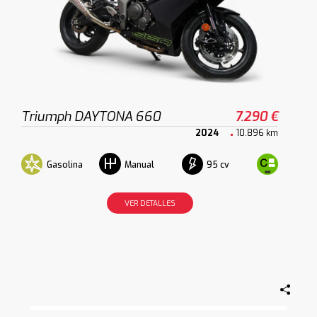
Triumph DAYTONA 660
7.290 €
2024
10.896 km
Gasolina
95 cv
Manual
VER DETALLES