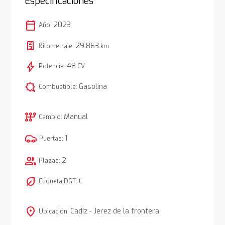
Especificaciones
calendar_today
2023
Año:
29.863
Kilometraje:
km
bolt
48
Potencia:
CV
comic_bubble
Gasolina
Combustible:
auto_transmission
Manual
Cambio:
1
Puertas:
group
2
Plazas:
nest_eco_leaf
C
Etiqueta DGT:
location_on
Cadiz - Jerez de la frontera
Ubicación: