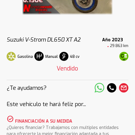
Suzuki V-Strom DL650 XT A2
Año 2023
29.863 km
Gasolina
48 cv
Manual
Vendido
¿Te ayudamos?
Este vehículo te hará feliz por...
check_circle
FINANCIACIÓN A SU MEDIDA
¿Quieres financiar? Trabajamos con multiples entidades
para ofrecerte la mejor financiación adaptada a tus