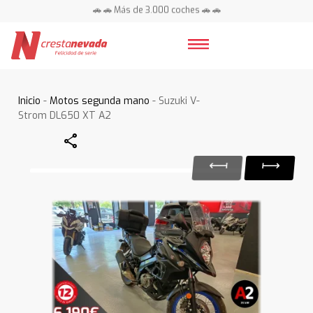
🚗 🚗 Más de 3.000 coches 🚗 🚗
📍 Centros en toda España ⭐
Inicio
-
Motos segunda mano
- Suzuki V-
Strom DL650 XT A2
Share