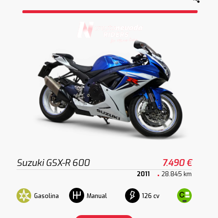
Suzuki GSX-R 600
7.490 €
2011
28.845 km
Gasolina
126 cv
Manual